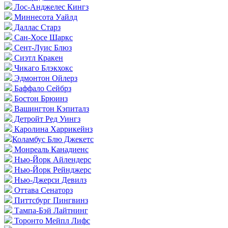
Лос-Анджелес Кингз
Миннесота Уайлд
Даллас Старз
Сан-Хосе Шаркс
Сент-Луис Блюз
Сиэтл Кракен
Чикаго Блэкхокс
Эдмонтон Ойлерз
Баффало Сейбрз
Бостон Брюинз
Вашингтон Кэпиталз
Детройт Ред Уингз
Каролина Харрикейнз
Коламбус Блю Джекетс
Монреаль Канадиенс
Нью-Йорк Айлендерс
Нью-Йорк Рейнджерс
Нью-Джерси Девилз
Оттава Сенаторз
Питтсбург Пингвинз
Тампа-Бэй Лайтнинг
Торонто Мейпл Лифс