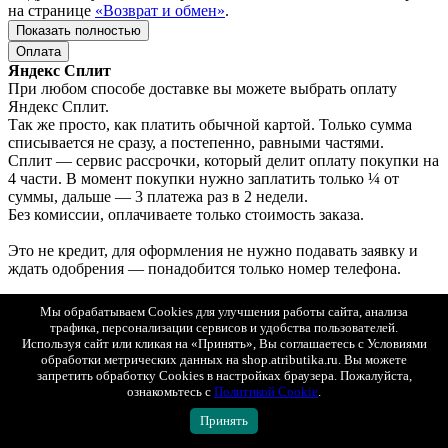
на странице
«Возврат и обмен»
.
Показать полностью
Оплата
Яндекс Сплит
При любом способе доставке вы можете выбрать оплату
Яндекс Сплит.
Так же просто, как платить обычной картой. Только сумма
списывается не сразу, а постепенно, равными частями.
Сплит — сервис рассрочки, который делит оплату покупки на
4 части. В момент покупки нужно заплатить только ¼ от
суммы, дальше — 3 платежа раз в 2 недели.
Без комиссии, оплачиваете только стоимость заказа.
Это не кредит, для оформления не нужно подавать заявку и
ждать одобрения — понадобится только номер телефона.
Доставка по Москве
Мы обрабатываем Cookies для улучшения работы сайта, анализа
Оплата: онлайн, картой или наличными при получении.
трафика, персонализации сервисов и удобства пользователей.
Используя сайт или кликая на «Принять», Вы соглашаетесь с Условиями
Доставка в регионы (по всей России)
обработки метрических данных на shop.atributika.ru. Вы можете
1. СДЭК (ПВЗ или курьером) с возможностью примерки.
запретить обработку Cookies в настройках браузера. Пожалуйста,
ознакомьтесь с
Политикой Cookie
.
Оплата: онлайн, картой или наличными при получении.
2. Почта России (первый класс).
Принять
Оплата: только онлайн.