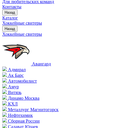
Для любительских команд
Контакты
Назад
Каталог
Хоккейные свитеры
Назад
Хоккейные свитеры
Авангард
Адмирал
Ак Барс
Автомобилист
Амур
Витязь
Динамо Москва
КХЛ
Металлург Магнитогорск
Нефтехимик
Сборная России
Салават Юлаев