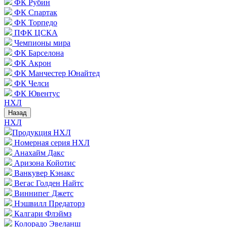
ФК Рубин
ФК Спартак
ФК Торпедо
ПФК ЦСКА
Чемпионы мира
ФК Барселона
ФК Акрон
ФК Манчестер Юнайтед
ФК Челси
ФК Ювентус
НХЛ
Назад
НХЛ
Продукция НХЛ
Номерная серия НХЛ
Анахайм Дакс
Аризона Койотис
Ванкувер Кэнакс
Вегас Голден Найтс
Виннипег Джетс
Нэшвилл Предаторз
Калгари Флэймз
Колорадо Эвеланш