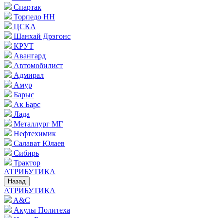
Спартак
Торпедо НН
ЦСКА
Шанхай Дрэгонс
КРУТ
Авангард
Автомобилист
Адмирал
Амур
Барыс
Ак Барс
Лада
Металлург МГ
Нефтехимик
Салават Юлаев
Сибирь
Трактор
АТРИБУТИКА
Назад
АТРИБУТИКА
A&C
Акулы Политеха