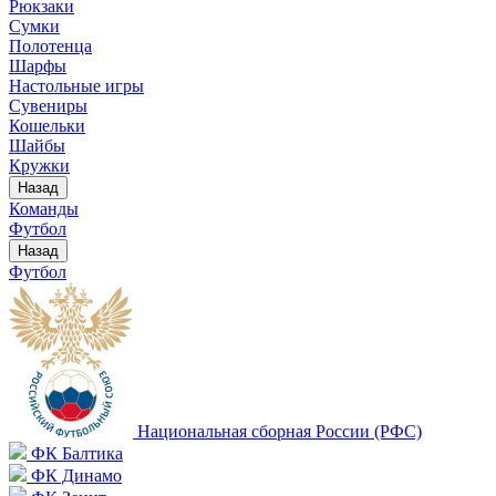
Рюкзаки
Сумки
Полотенца
Шарфы
Настольные игры
Сувениры
Кошельки
Шайбы
Кружки
Назад
Команды
Футбол
Назад
Футбол
Национальная сборная России (РФС)
ФК Балтика
ФК Динамо