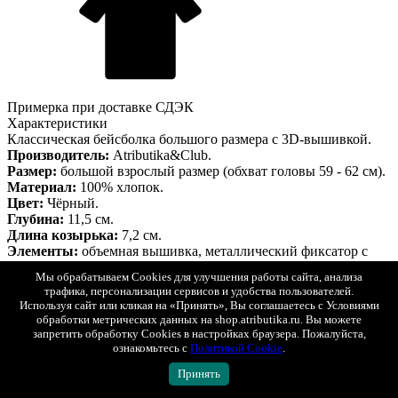
Примерка при доставке СДЭК
Характеристики
Классическая бейсболка большого размера с 3D-вышивкой.
Производитель:
Atributika&Club.
Размер:
большой взрослый размер (обхват головы 59 - 62 см).
Материал:
100% хлопок.
Цвет:
Чёрный.
Глубина:
11,5 см.
Длина козырька:
7,2 см.
Элементы:
объемная вышивка, металлический фиксатор с
логотипом.
Мы обрабатываем Cookies для улучшения работы сайта, анализа
Страна производитель:
КНР.
трафика, персонализации сервисов и удобства пользователей.
Данная бейсболка является сертифицированным продуктом,
Используя сайт или кликая на «Принять», Вы соглашаетесь с Условиями
упакована в индивидуальную упаковку, защищена
обработки метрических данных на shop.atributika.ru. Вы можете
голограммой, имеет уникальный штрихкод.
запретить обработку Cookies в настройках браузера. Пожалуйста,
Описание
Гарантия
Оплата
Доставка
ознакомьтесь с
Политикой Cookie
.
Описание
Принять
Бейсболка Матч года 2025 хлопковая (большой размер)