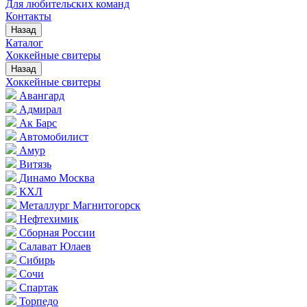
Для любительских команд
Контакты
Назад
Каталог
Хоккейные свитеры
Назад
Хоккейные свитеры
Авангард
Адмирал
Ак Барс
Автомобилист
Амур
Витязь
Динамо Москва
КХЛ
Металлург Магнитогорск
Нефтехимик
Сборная России
Салават Юлаев
Сибирь
Сочи
Спартак
Торпедо