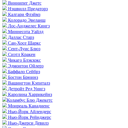
Виннипег Джетс
Нэшвилл Предаторз
Калгари Флэймз
Колорадо Эвеланш
Лос-Анджелес Кингз
Миннесота Уайлд
Даллас Старз
Сан-Хосе Шаркс
Сент-Луис Блюз
Сиэтл Кракен
Чикаго Блэкхокс
Эдмонтон Ойлерз
Баффало Сейбрз
Бостон Брюинз
Вашингтон Кэпиталз
Детройт Ред Уингз
Каролина Харрикейнз
Коламбус Блю Джекетс
Монреаль Канадиенс
Нью-Йорк Айлендерс
Нью-Йорк Рейнджерс
Нью-Джерси Девилз