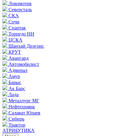
Локомотив
Северсталь
СКА
Сочи
Спартак
Торпедо НН
ЦСКА
Шанхай Дрэгонс
КРУТ
Авангард
Автомобилист
Адмирал
Амур
Барыс
Ак Барс
Лада
Металлург МГ
Нефтехимик
Салават Юлаев
Сибирь
Трактор
АТРИБУТИКА