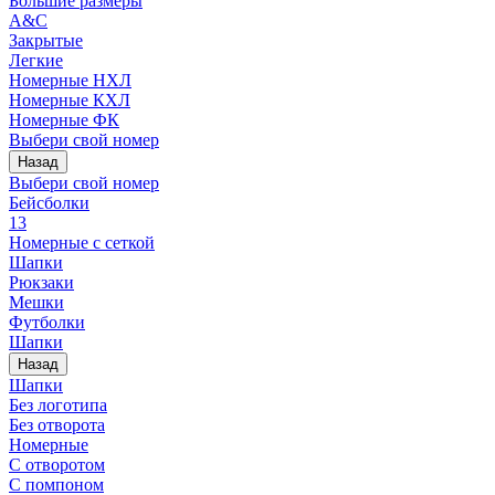
Большие размеры
A&C
Закрытые
Легкие
Номерные НХЛ
Номерные КХЛ
Номерные ФК
Выбери свой номер
Назад
Выбери свой номер
Бейсболки
13
Номерные с сеткой
Шапки
Рюкзаки
Мешки
Футболки
Шапки
Назад
Шапки
Без логотипа
Без отворота
Номерные
С отворотом
С помпоном