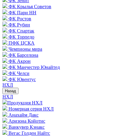
ФК Зенит
ФК Крылья Советов
ФК Пари НН
ФК Ростов
ФК Рубин
ФК Спартак
ФК Торпедо
ПФК ЦСКА
Чемпионы мира
ФК Барселона
ФК Акрон
ФК Манчестер Юнайтед
ФК Челси
ФК Ювентус
НХЛ
Назад
НХЛ
Продукция НХЛ
Номерная серия НХЛ
Анахайм Дакс
Аризона Койотис
Ванкувер Кэнакс
Вегас Голден Найтс