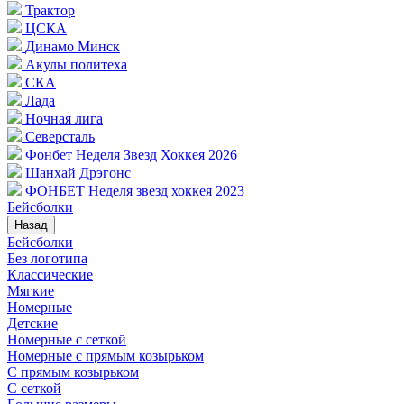
Трактор
ЦСКА
Динамо Минск
Акулы политеха
СКА
Лада
Ночная лига
Северсталь
Фонбет Неделя Звезд Хоккея 2026
Шанхай Дрэгонс
ФОНБЕТ Неделя звезд хоккея 2023
Бейсболки
Назад
Бейсболки
Без логотипа
Классические
Мягкие
Номерные
Детские
Номерные с сеткой
Номерные с прямым козырьком
С прямым козырьком
С сеткой