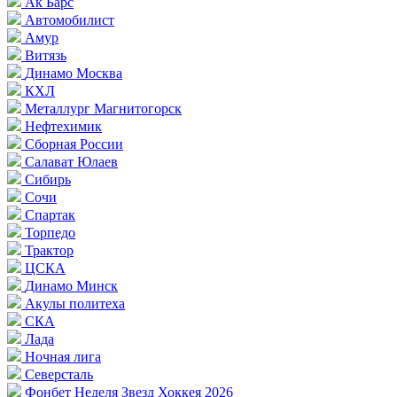
Ак Барс
Автомобилист
Амур
Витязь
Динамо Москва
КХЛ
Металлург Магнитогорск
Нефтехимик
Сборная России
Салават Юлаев
Сибирь
Сочи
Спартак
Торпедо
Трактор
ЦСКА
Динамо Минск
Акулы политеха
СКА
Лада
Ночная лига
Северсталь
Фонбет Неделя Звезд Хоккея 2026