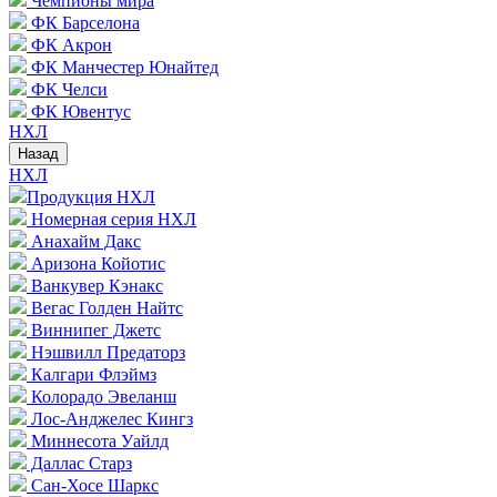
Чемпионы мира
ФК Барселона
ФК Акрон
ФК Манчестер Юнайтед
ФК Челси
ФК Ювентус
НХЛ
Назад
НХЛ
Продукция НХЛ
Номерная серия НХЛ
Анахайм Дакс
Аризона Койотис
Ванкувер Кэнакс
Вегас Голден Найтс
Виннипег Джетс
Нэшвилл Предаторз
Калгари Флэймз
Колорадо Эвеланш
Лос-Анджелес Кингз
Миннесота Уайлд
Даллас Старз
Сан-Хосе Шаркс