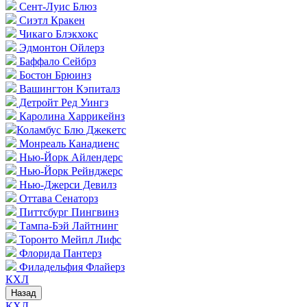
Сент-Луис Блюз
Сиэтл Кракен
Чикаго Блэкхокс
Эдмонтон Ойлерз
Баффало Сейбрз
Бостон Брюинз
Вашингтон Кэпиталз
Детройт Ред Уингз
Каролина Харрикейнз
Коламбус Блю Джекетс
Монреаль Канадиенс
Нью-Йорк Айлендерс
Нью-Йорк Рейнджерс
Нью-Джерси Девилз
Оттава Сенаторз
Питтсбург Пингвинз
Тампа-Бэй Лайтнинг
Торонто Мейпл Лифс
Флорида Пантерз
Филадельфия Флайерз
КХЛ
Назад
КХЛ