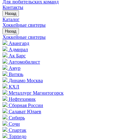
Для любительских команд
Контакты
Назад
Каталог
Хоккейные свитеры
Назад
Хоккейные свитеры
Авангард
Адмирал
Ак Барс
Автомобилист
Амур
Витязь
Динамо Москва
КХЛ
Металлург Магнитогорск
Нефтехимик
Сборная России
Салават Юлаев
Сибирь
Сочи
Спартак
Торпедо