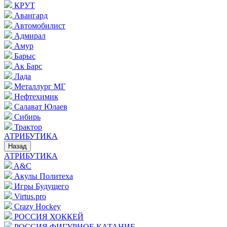
КРУТ
Авангард
Автомобилист
Адмирал
Амур
Барыс
Ак Барс
Лада
Металлург МГ
Нефтехимик
Салават Юлаев
Сибирь
Трактор
АТРИБУТИКА
Назад
АТРИБУТИКА
A&C
Акулы Политеха
Игры Будущего
Virtus.pro
Crazy Hockey
РОССИЯ ХОККЕЙ
РОССИЯ ФИГУРНОЕ КАТАНИЕ