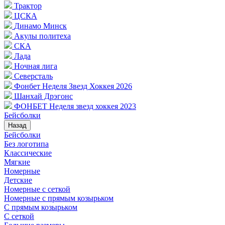
Трактор
ЦСКА
Динамо Минск
Акулы политеха
СКА
Лада
Ночная лига
Северсталь
Фонбет Неделя Звезд Хоккея 2026
Шанхай Дрэгонс
ФОНБЕТ Неделя звезд хоккея 2023
Бейсболки
Назад
Бейсболки
Без логотипа
Классические
Мягкие
Номерные
Детские
Номерные с сеткой
Номерные с прямым козырьком
С прямым козырьком
С сеткой