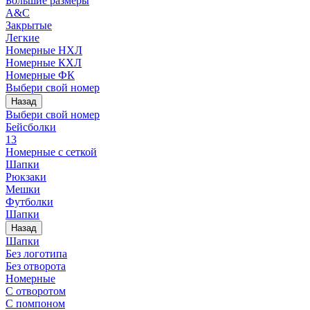
Большие размеры
A&C
Закрытые
Легкие
Номерные НХЛ
Номерные КХЛ
Номерные ФК
Выбери свой номер
Назад
Выбери свой номер
Бейсболки
13
Номерные с сеткой
Шапки
Рюкзаки
Мешки
Футболки
Шапки
Назад
Шапки
Без логотипа
Без отворота
Номерные
С отворотом
С помпоном