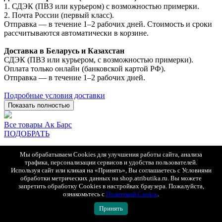
1. СДЭК (ПВЗ или курьером) с возможностью примерки.
2. Почта России (первый класс).
Отправка — в течение 1–2 рабочих дней. Стоимость и сроки
рассчитываются автоматически в корзине.
Доставка в Беларусь и Казахстан
СДЭК (ПВЗ или курьером, с возможностью примерки).
Оплата только онлайн (банковской картой РФ).
Отправка — в течение 1–2 рабочих дней.
Подробные условия доставки
Показать полностью
Все товары Ак Барс
ПОДОБРАТЬ
СОПУТСТВУЮЩИЕ ТОВАРЫ
Мы обрабатываем Cookies для улучшения работы сайта, анализа
трафика, персонализации сервисов и удобства пользователей.
Используя сайт или кликая на «Принять», Вы соглашаетесь с Условиями
обработки метрических данных на shop.atributika.ru. Вы можете
БЫСТРЫЙ ПРОСМОТР
запретить обработку Cookies в настройках браузера. Пожалуйста,
ознакомьтесь с
Политикой Cookie
.
Принять