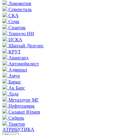
Локомотив
Северсталь
СКА
Сочи
Спартак
Торпедо НН
ЦСКА
Шанхай Дрэгонс
КРУТ
Авангард
Автомобилист
Адмирал
Амур
Барыс
Ак Барс
Лада
Металлург МГ
Нефтехимик
Салават Юлаев
Сибирь
Трактор
АТРИБУТИКА