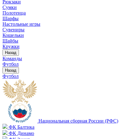
Рюкзаки
Сумки
Полотенца
Шарфы
Настольные игры
Сувениры
Кошельки
Шайбы
Кружки
Назад
Команды
Футбол
Назад
Футбол
Национальная сборная России (РФС)
ФК Балтика
ФК Динамо