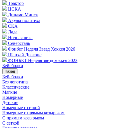
Трактор
ЦСКА
Динамо Минск
Акулы политеха
СКА
Лада
Ночная лига
Северсталь
Фонбет Неделя Звезд Хоккея 2026
Шанхай Дрэгонс
ФОНБЕТ Неделя звезд хоккея 2023
Бейсболки
Назад
Бейсболки
Без логотипа
Классические
Мягкие
Номерные
Детские
Номерные с сеткой
Номерные с прямым козырьком
С прямым козырьком
С сеткой