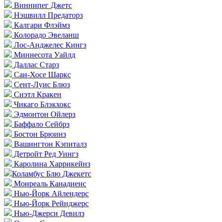
Виннипег Джетс
Нэшвилл Предаторз
Калгари Флэймз
Колорадо Эвеланш
Лос-Анджелес Кингз
Миннесота Уайлд
Даллас Старз
Сан-Хосе Шаркс
Сент-Луис Блюз
Сиэтл Кракен
Чикаго Блэкхокс
Эдмонтон Ойлерз
Баффало Сейбрз
Бостон Брюинз
Вашингтон Кэпиталз
Детройт Ред Уингз
Каролина Харрикейнз
Коламбус Блю Джекетс
Монреаль Канадиенс
Нью-Йорк Айлендерс
Нью-Йорк Рейнджерс
Нью-Джерси Девилз