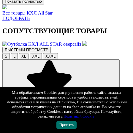
Показать полностью
Все товары КХЛ All Star
ПОДОБРАТЬ
СОПУТСТВУЮЩИЕ ТОВАРЫ
БЫСТРЫЙ ПРОСМОТР
S
L
XL
XXL
XXXL
Мы обрабатываем Cookies для улучшения работы сайта, анализа
трафика, персонализации сервисов и удобства пользователей.
Используя сайт или кликая на «Принять», Вы соглашаетесь с Условиями
В избранное
обработки метрических данных на shop.atributika.ru. Вы можете
2 100 ₽
3 500 ₽
-40%
запретить обработку Cookies в настройках браузера. Пожалуйста,
ознакомьтесь с
Политикой Cookie
.
Футболка КХЛ ALL STAR оверсайз
Принять
Арт. 138840