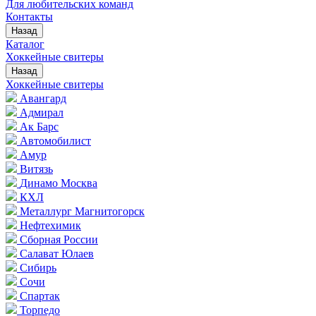
Для любительских команд
Контакты
Назад
Каталог
Хоккейные свитеры
Назад
Хоккейные свитеры
Авангард
Адмирал
Ак Барс
Автомобилист
Амур
Витязь
Динамо Москва
КХЛ
Металлург Магнитогорск
Нефтехимик
Сборная России
Салават Юлаев
Сибирь
Сочи
Спартак
Торпедо