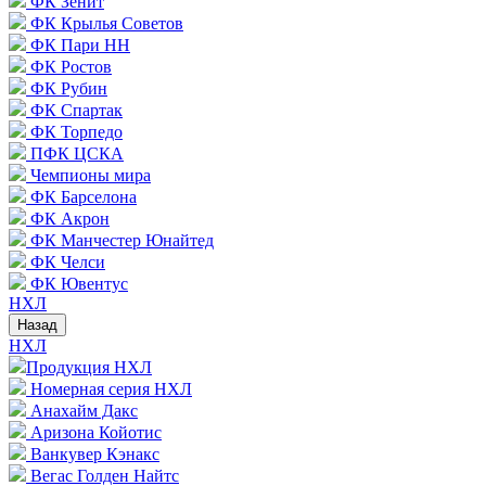
ФК Зенит
ФК Крылья Советов
ФК Пари НН
ФК Ростов
ФК Рубин
ФК Спартак
ФК Торпедо
ПФК ЦСКА
Чемпионы мира
ФК Барселона
ФК Акрон
ФК Манчестер Юнайтед
ФК Челси
ФК Ювентус
НХЛ
Назад
НХЛ
Продукция НХЛ
Номерная серия НХЛ
Анахайм Дакс
Аризона Койотис
Ванкувер Кэнакс
Вегас Голден Найтс