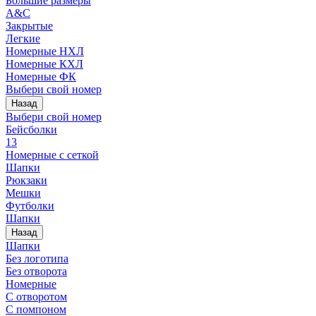
Большие размеры
A&C
Закрытые
Легкие
Номерные НХЛ
Номерные КХЛ
Номерные ФК
Выбери свой номер
Назад
Выбери свой номер
Бейсболки
13
Номерные с сеткой
Шапки
Рюкзаки
Мешки
Футболки
Шапки
Назад
Шапки
Без логотипа
Без отворота
Номерные
С отворотом
С помпоном