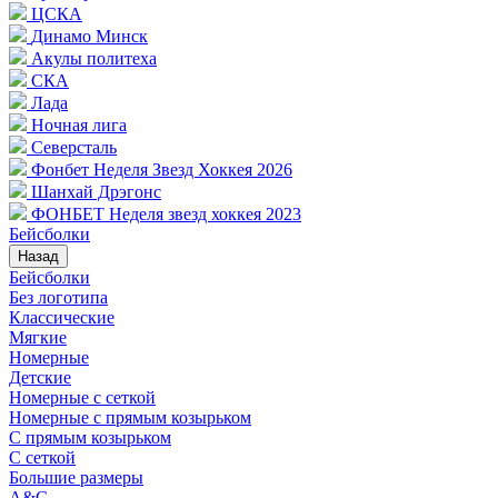
ЦСКА
Динамо Минск
Акулы политеха
СКА
Лада
Ночная лига
Северсталь
Фонбет Неделя Звезд Хоккея 2026
Шанхай Дрэгонс
ФОНБЕТ Неделя звезд хоккея 2023
Бейсболки
Назад
Бейсболки
Без логотипа
Классические
Мягкие
Номерные
Детские
Номерные с сеткой
Номерные с прямым козырьком
С прямым козырьком
С сеткой
Большие размеры
A&C