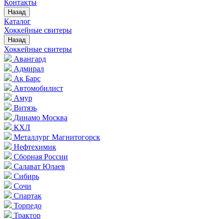
Контакты
Назад
Каталог
Хоккейные свитеры
Назад
Хоккейные свитеры
Авангард
Адмирал
Ак Барс
Автомобилист
Амур
Витязь
Динамо Москва
КХЛ
Металлург Магнитогорск
Нефтехимик
Сборная России
Салават Юлаев
Сибирь
Сочи
Спартак
Торпедо
Трактор