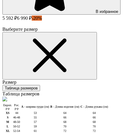
В избранное
5 592 ₽
6 990 ₽
-20%
Выберите размер
Размер
Таблица размеров
Таблица размеров
Европ.
Рос.
A
- ширина груди (см)
B
- Длина изделия (см)
C
- Длина рукава (см)
р-р
р-р
XS
44
53
64
64
S
46-48
55
66
66
M
48-50
57
68
68
L
50-52
59
70
70
XL
52-54
61
72
72