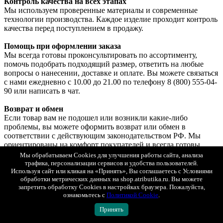
Контроль качества на всех этапах
Мы используем проверенные материалы и современные
технологии производства. Каждое изделие проходит контроль
качества перед поступлением в продажу.
Помощь при оформлении заказа
Мы всегда готовы проконсультировать по ассортименту,
помочь подобрать подходящий размер, ответить на любые
вопросы о нанесении, доставке и оплате. Вы можете связаться
с нами ежедневно с 10.00 до 21.00 по телефону 8 (800) 555-04-
90 или написать в чат.
Возврат и обмен
Если товар вам не подошел или возникли какие-либо
проблемы, вы можете оформить возврат или обмен в
соответствии с действующим законодательством РФ. Мы
ориентированы на комфорт покупателей и всегда готовы
помочь в решении вопроса.
Мы обрабатываем Cookies для улучшения работы сайта, анализа
Подробные условия возврата и обмена вы можете посмотреть
трафика, персонализации сервисов и удобства пользователей.
на странице
«Возврат и обмен»
.
Используя сайт или кликая на «Принять», Вы соглашаетесь с Условиями
обработки метрических данных на shop.atributika.ru. Вы можете
Показать полностью
запретить обработку Cookies в настройках браузера. Пожалуйста,
Оплата
ознакомьтесь с
Политикой Cookie
.
Яндекс Сплит
Принять
При любом способе доставке вы можете выбрать оплату
Яндекс Сплит.