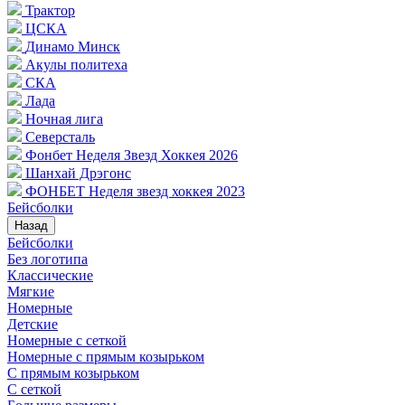
Трактор
ЦСКА
Динамо Минск
Акулы политеха
СКА
Лада
Ночная лига
Северсталь
Фонбет Неделя Звезд Хоккея 2026
Шанхай Дрэгонс
ФОНБЕТ Неделя звезд хоккея 2023
Бейсболки
Назад
Бейсболки
Без логотипа
Классические
Мягкие
Номерные
Детские
Номерные с сеткой
Номерные с прямым козырьком
С прямым козырьком
С сеткой