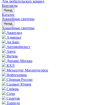
Для любительских команд
Контакты
Назад
Каталог
Хоккейные свитеры
Назад
Хоккейные свитеры
Авангард
Адмирал
Ак Барс
Автомобилист
Амур
Витязь
Динамо Москва
КХЛ
Металлург Магнитогорск
Нефтехимик
Сборная России
Салават Юлаев
Сибирь
Сочи
Спартак
Торпедо