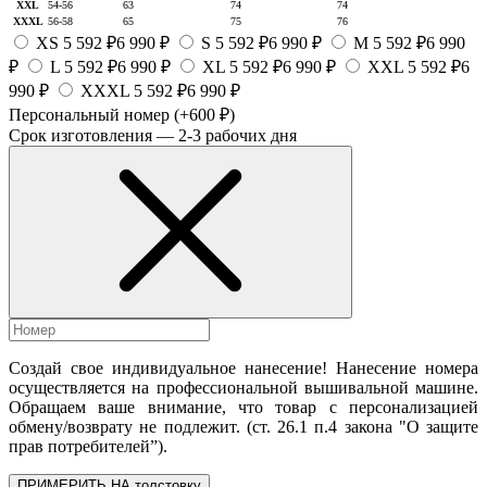
XXL
54-56
63
74
74
XXXL
56-58
65
75
76
XS
5 592 ₽
6 990 ₽
S
5 592 ₽
6 990 ₽
M
5 592 ₽
6 990
₽
L
5 592 ₽
6 990 ₽
XL
5 592 ₽
6 990 ₽
XXL
5 592 ₽
6
990 ₽
XXXL
5 592 ₽
6 990 ₽
Персональный номер
(+600 ₽)
Срок изготовления — 2-3 рабочих дня
Создай свое индивидуальное нанесение! Нанесение номера
осуществляется на профессиональной вышивальной машине.
Обращаем ваше внимание, что товар с персонализацией
обмену/возврату не подлежит. (ст. 26.1 п.4 закона "О защите
прав потребителей”).
ПРИМЕРИТЬ НА толстовку