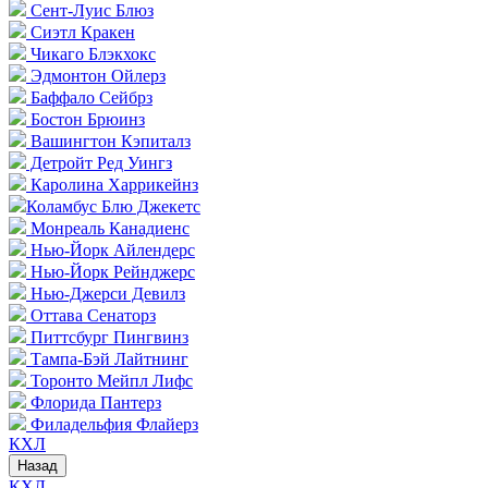
Сент-Луис Блюз
Сиэтл Кракен
Чикаго Блэкхокс
Эдмонтон Ойлерз
Баффало Сейбрз
Бостон Брюинз
Вашингтон Кэпиталз
Детройт Ред Уингз
Каролина Харрикейнз
Коламбус Блю Джекетс
Монреаль Канадиенс
Нью-Йорк Айлендерс
Нью-Йорк Рейнджерс
Нью-Джерси Девилз
Оттава Сенаторз
Питтсбург Пингвинз
Тампа-Бэй Лайтнинг
Торонто Мейпл Лифс
Флорида Пантерз
Филадельфия Флайерз
КХЛ
Назад
КХЛ