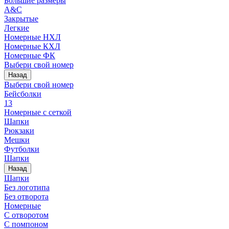
Большие размеры
A&C
Закрытые
Легкие
Номерные НХЛ
Номерные КХЛ
Номерные ФК
Выбери свой номер
Назад
Выбери свой номер
Бейсболки
13
Номерные с сеткой
Шапки
Рюкзаки
Мешки
Футболки
Шапки
Назад
Шапки
Без логотипа
Без отворота
Номерные
С отворотом
С помпоном