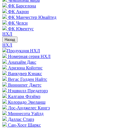
Чемпионы мира
ФК Барселона
ФК Акрон
ФК Манчестер Юнайтед
ФК Челси
ФК Ювентус
НХЛ
Назад
НХЛ
Продукция НХЛ
Номерная серия НХЛ
Анахайм Дакс
Аризона Койотис
Ванкувер Кэнакс
Вегас Голден Найтс
Виннипег Джетс
Нэшвилл Предаторз
Калгари Флэймз
Колорадо Эвеланш
Лос-Анджелес Кингз
Миннесота Уайлд
Даллас Старз
Сан-Хосе Шаркс