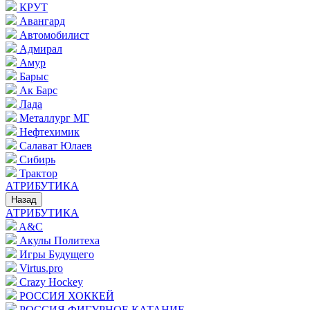
КРУТ
Авангард
Автомобилист
Адмирал
Амур
Барыс
Ак Барс
Лада
Металлург МГ
Нефтехимик
Салават Юлаев
Сибирь
Трактор
АТРИБУТИКА
Назад
АТРИБУТИКА
A&C
Акулы Политеха
Игры Будущего
Virtus.pro
Crazy Hockey
РОССИЯ ХОККЕЙ
РОССИЯ ФИГУРНОЕ КАТАНИЕ