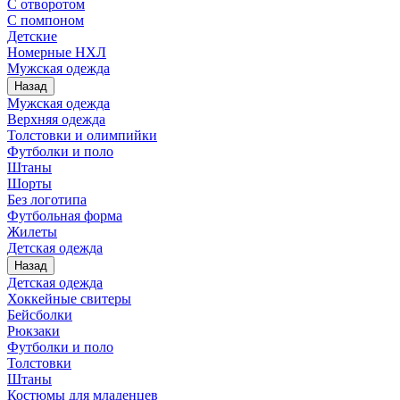
С отворотом
С помпоном
Детские
Номерные НХЛ
Мужская одежда
Назад
Мужская одежда
Верхняя одежда
Толстовки и олимпийки
Футболки и поло
Штаны
Шорты
Без логотипа
Футбольная форма
Жилеты
Детская одежда
Назад
Детская одежда
Хоккейные свитеры
Бейсболки
Рюкзаки
Футболки и поло
Толстовки
Штаны
Костюмы для младенцев