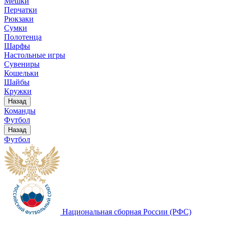
Мешки
Перчатки
Рюкзаки
Сумки
Полотенца
Шарфы
Настольные игры
Сувениры
Кошельки
Шайбы
Кружки
Назад
Команды
Футбол
Назад
Футбол
Национальная сборная России (РФС)