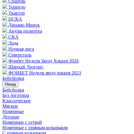
Спартак
Торпедо
Трактор
ЦСКА
Динамо Минск
Акулы политеха
СКА
Лада
Ночная лига
Северсталь
Фонбет Неделя Звезд Хоккея 2026
Шанхай Дрэгонс
ФОНБЕТ Неделя звезд хоккея 2023
Бейсболки
Назад
Бейсболки
Без логотипа
Классические
Мягкие
Номерные
Детские
Номерные с сеткой
Номерные с прямым козырьком
С прямым козырьком