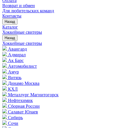
Оплата
Возврат и обмен
Для любительских команд
Контакты
Назад
Каталог
Хоккейные свитеры
Назад
Хоккейные свитеры
Авангард
Адмирал
Ак Барс
Автомобилист
Амур
Витязь
Динамо Москва
КХЛ
Металлург Магнитогорск
Нефтехимик
Сборная России
Салават Юлаев
Сибирь
Сочи