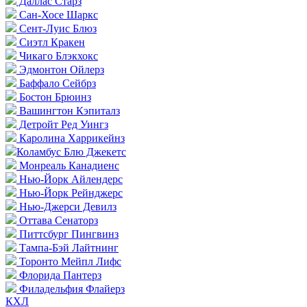
Даллас Старз
Сан-Хосе Шаркс
Сент-Луис Блюз
Сиэтл Кракен
Чикаго Блэкхокс
Эдмонтон Ойлерз
Баффало Сейбрз
Бостон Брюинз
Вашингтон Кэпиталз
Детройт Ред Уингз
Каролина Харрикейнз
Коламбус Блю Джекетс
Монреаль Канадиенс
Нью-Йорк Айлендерс
Нью-Йорк Рейнджерс
Нью-Джерси Девилз
Оттава Сенаторз
Питтсбург Пингвинз
Тампа-Бэй Лайтнинг
Торонто Мейпл Лифс
Флорида Пантерз
Филадельфия Флайерз
КХЛ