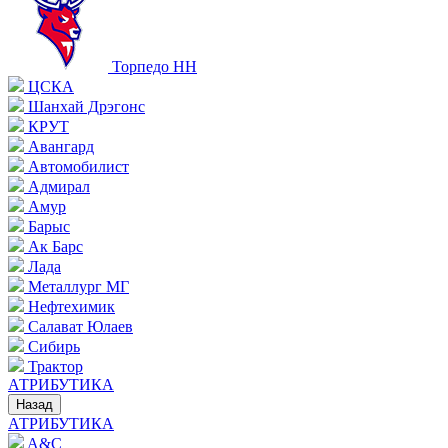
Торпедо НН
ЦСКА
Шанхай Дрэгонс
КРУТ
Авангард
Автомобилист
Адмирал
Амур
Барыс
Ак Барс
Лада
Металлург МГ
Нефтехимик
Салават Юлаев
Сибирь
Трактор
АТРИБУТИКА
Назад
АТРИБУТИКА
A&C