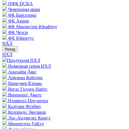
ПФК ЦСКА
Чемпионы мира
ФК Барселона
ФК Акрон
ФК Манчестер Юнайтед
ФК Челси
ФК Ювентус
НХЛ
Назад
НХЛ
Продукция НХЛ
Номерная серия НХЛ
Анахайм Дакс
Аризона Койотис
Ванкувер Кэнакс
Вегас Голден Найтс
Виннипег Джетс
Нэшвилл Предаторз
Калгари Флэймз
Колорадо Эвеланш
Лос-Анджелес Кингз
Миннесота Уайлд