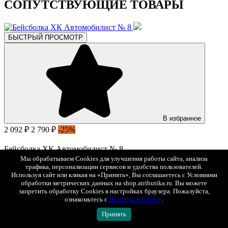
СОПУТСТВУЮЩИЕ ТОВАРЫ
БЫСТРЫЙ ПРОСМОТР
В избранное
2 092 ₽
2 790 ₽
-25%
Бейсболка ХК Автомобилист № 8
Арт. 11155
Мы обрабатываем Cookies для улучшения работы сайта, анализа
трафика, персонализации сервисов и удобства пользователей.
Используя сайт или кликая на «Принять», Вы соглашаетесь с Условиями
БЫСТРЫЙ ПРОСМОТР
обработки метрических данных на shop.atributika.ru. Вы можете
запретить обработку Cookies в настройках браузера. Пожалуйста,
ознакомьтесь с
Политикой Cookie
.
Принять