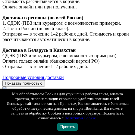
Стоимость рассчитывается в корзине.
Оплата онлайн или при получении.
Доставка в регионы (по всей России)
1. СДЭК (ПВЗ или курьером) с возможностью примерки.
2. Почта России (первый класс).
Отправка — в течение 1–2 рабочих дней. Стоимость и сроки
рассчитываются автоматически в корзине.
Доставка в Беларусь и Казахстан
СДЭК (ПВЗ или курьером, с возможностью примерки).
Оплата только онлайн (банковской картой РФ).
Отправка — в течение 1–2 рабочих дней.
Подробные условия доставки
Показать полностью
Мы обрабатываем Cookies для улучшения работы сайта, анализа
Все товары Автомобилист
трафика, персонализации сервисов и удобства пользователей.
ПОДОБРАТЬ
Используя сайт или кликая на «Принять», Вы соглашаетесь с Условиями
обработки метрических данных на shop.atributika.ru. Вы можете
СОПУТСТВУЮЩИЕ ТОВАРЫ
запретить обработку Cookies в настройках браузера. Пожалуйста,
ознакомьтесь с
Политикой Cookie
.
Принять
БЫСТРЫЙ ПРОСМОТР