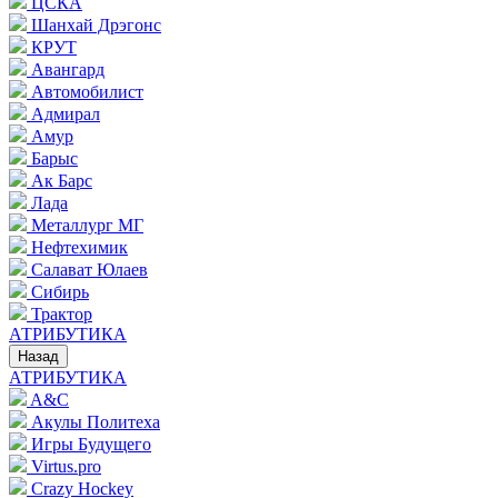
ЦСКА
Шанхай Дрэгонс
КРУТ
Авангард
Автомобилист
Адмирал
Амур
Барыс
Ак Барс
Лада
Металлург МГ
Нефтехимик
Салават Юлаев
Сибирь
Трактор
АТРИБУТИКА
Назад
АТРИБУТИКА
A&C
Акулы Политеха
Игры Будущего
Virtus.pro
Crazy Hockey