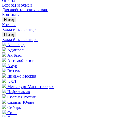
Оплата
Возврат и обмен
Для любительских команд
Контакты
Назад
Каталог
Хоккейные свитеры
Назад
Хоккейные свитеры
Авангард
Адмирал
Ак Барс
Автомобилист
Амур
Витязь
Динамо Москва
КХЛ
Металлург Магнитогорск
Нефтехимик
Сборная России
Салават Юлаев
Сибирь
Сочи