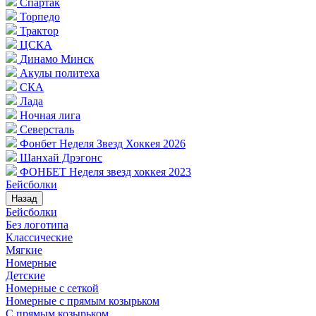
Спартак
Торпедо
Трактор
ЦСКА
Динамо Минск
Акулы политеха
СКА
Лада
Ночная лига
Северсталь
Фонбет Неделя Звезд Хоккея 2026
Шанхай Дрэгонс
ФОНБЕТ Неделя звезд хоккея 2023
Бейсболки
Назад
Бейсболки
Без логотипа
Классические
Мягкие
Номерные
Детские
Номерные с сеткой
Номерные с прямым козырьком
С прямым козырьком