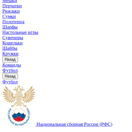
Мешки
Перчатки
Рюкзаки
Сумки
Полотенца
Шарфы
Настольные игры
Сувениры
Кошельки
Шайбы
Кружки
Назад
Команды
Футбол
Назад
Футбол
Национальная сборная России (РФС)