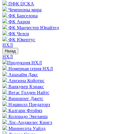
ПФК ЦСКА
Чемпионы мира
ФК Барселона
ФК Акрон
ФК Манчестер Юнайтед
ФК Челси
ФК Ювентус
НХЛ
Назад
НХЛ
Продукция НХЛ
Номерная серия НХЛ
Анахайм Дакс
Аризона Койотис
Ванкувер Кэнакс
Вегас Голден Найтс
Виннипег Джетс
Нэшвилл Предаторз
Калгари Флэймз
Колорадо Эвеланш
Лос-Анджелес Кингз
Миннесота Уайлд