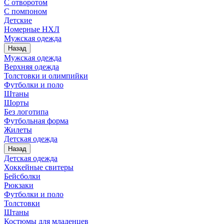
С отворотом
С помпоном
Детские
Номерные НХЛ
Мужская одежда
Назад
Мужская одежда
Верхняя одежда
Толстовки и олимпийки
Футболки и поло
Штаны
Шорты
Без логотипа
Футбольная форма
Жилеты
Детская одежда
Назад
Детская одежда
Хоккейные свитеры
Бейсболки
Рюкзаки
Футболки и поло
Толстовки
Штаны
Костюмы для младенцев