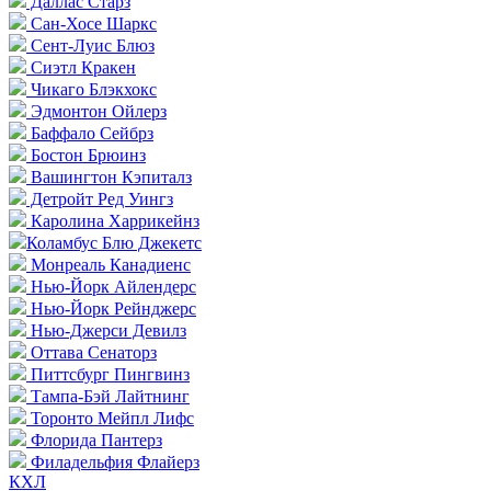
Даллас Старз
Сан-Хосе Шаркс
Сент-Луис Блюз
Сиэтл Кракен
Чикаго Блэкхокс
Эдмонтон Ойлерз
Баффало Сейбрз
Бостон Брюинз
Вашингтон Кэпиталз
Детройт Ред Уингз
Каролина Харрикейнз
Коламбус Блю Джекетс
Монреаль Канадиенс
Нью-Йорк Айлендерс
Нью-Йорк Рейнджерс
Нью-Джерси Девилз
Оттава Сенаторз
Питтсбург Пингвинз
Тампа-Бэй Лайтнинг
Торонто Мейпл Лифс
Флорида Пантерз
Филадельфия Флайерз
КХЛ