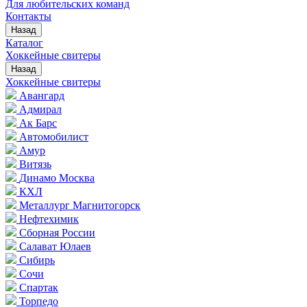
Для любительских команд
Контакты
Назад
Каталог
Хоккейные свитеры
Назад
Хоккейные свитеры
Авангард
Адмирал
Ак Барс
Автомобилист
Амур
Витязь
Динамо Москва
КХЛ
Металлург Магнитогорск
Нефтехимик
Сборная России
Салават Юлаев
Сибирь
Сочи
Спартак
Торпедо