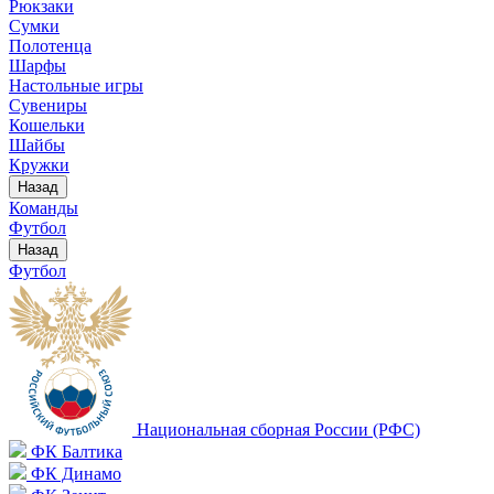
Рюкзаки
Сумки
Полотенца
Шарфы
Настольные игры
Сувениры
Кошельки
Шайбы
Кружки
Назад
Команды
Футбол
Назад
Футбол
Национальная сборная России (РФС)
ФК Балтика
ФК Динамо