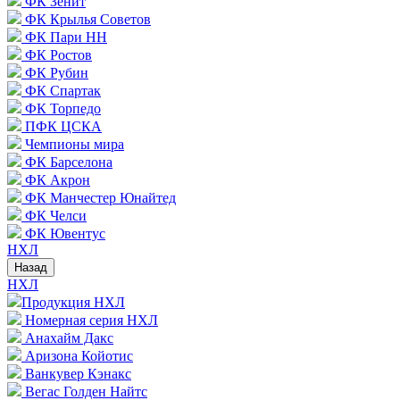
ФК Зенит
ФК Крылья Советов
ФК Пари НН
ФК Ростов
ФК Рубин
ФК Спартак
ФК Торпедо
ПФК ЦСКА
Чемпионы мира
ФК Барселона
ФК Акрон
ФК Манчестер Юнайтед
ФК Челси
ФК Ювентус
НХЛ
Назад
НХЛ
Продукция НХЛ
Номерная серия НХЛ
Анахайм Дакс
Аризона Койотис
Ванкувер Кэнакс
Вегас Голден Найтс