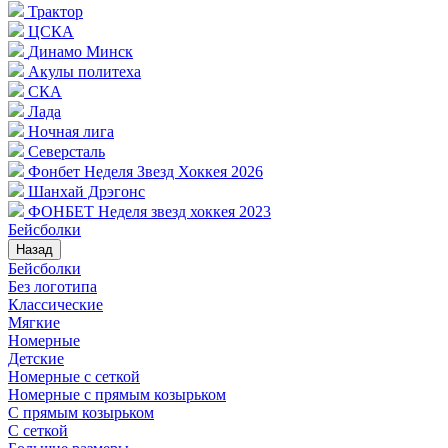
Трактор
ЦСКА
Динамо Минск
Акулы политеха
СКА
Лада
Ночная лига
Северсталь
Фонбет Неделя Звезд Хоккея 2026
Шанхай Дрэгонс
ФОНБЕТ Неделя звезд хоккея 2023
Бейсболки
Назад
Бейсболки
Без логотипа
Классические
Мягкие
Номерные
Детские
Номерные с сеткой
Номерные с прямым козырьком
С прямым козырьком
С сеткой