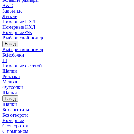
Большие размеры
A&C
Закрытые
Легкие
Номерные НХЛ
Номерные КХЛ
Номерные ФК
Выбери свой номер
Назад
Выбери свой номер
Бейсболки
13
Номерные с сеткой
Шапки
Рюкзаки
Мешки
Футболки
Шапки
Назад
Шапки
Без логотипа
Без отворота
Номерные
С отворотом
С помпоном