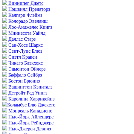
Виннипег Джетс
Нэшвилл Предаторз
Калгари Флэймз
Колорадо Эвеланш
Лос-Анджелес Кингз
Миннесота Уайлд
Даллас Старз
Сан-Хосе Шаркс
Сент-Луис Блюз
Сиэтл Кракен
Чикаго Блэкхокс
Эдмонтон Ойлерз
Баффало Сейбрз
Бостон Брюинз
Вашингтон Кэпиталз
Детройт Ред Уингз
Каролина Харрикейнз
Коламбус Блю Джекетс
Монреаль Канадиенс
Нью-Йорк Айлендерс
Нью-Йорк Рейнджерс
Нью-Джерси Девилз