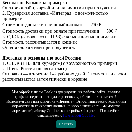
Бесплатно. Возможна примерка.
Оплата: онлайн, картой или наличными при получении.
2. Курьерская доставка «Интеграл» с возможностью
примерки.
Стоимость доставки при онлайн-оплате — 250 ₽.
Стоимость доставки при оплате при получении — 500 ₽.
3. СДЭК (самовывоз из ПВЗ) с возможностью примерки.
Стоимость рассчитывается в корзине.
Оплата онлайн или при получении.
Доставка в регионы (по всей России)
1. СДЭК (ПВЗ или курьером) с возможностью примерки.
2. Почта России (первый класс).
Отправка — в течение 1–2 рабочих дней. Стоимость и сроки
рассчитываются автоматически в корзине.
Доставка в Беларусь и Казахстан
Мы обрабатываем Cookies для улучшения работы сайта, анализа
СДЭК (ПВЗ или курьером, с возможностью примерки).
трафика, персонализации сервисов и удобства пользователей.
Оплата только онлайн (банковской картой РФ).
Используя сайт или кликая на «Принять», Вы соглашаетесь с Условиями
Отправка — в течение 1–2 рабочих дней.
обработки метрических данных на shop.atributika.ru. Вы можете
запретить обработку Cookies в настройках браузера. Пожалуйста,
ознакомьтесь с
Политикой Cookie
.
Подробные условия доставки
Показать полностью
Принять