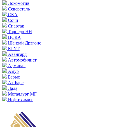
Локомотив
Северсталь
СКА
Сочи
Спартак
Торпедо НН
ЦСКА
Шанхай Дрэгонс
КРУТ
Авангард
Автомобилист
Адмирал
Амур
Барыс
Ак Барс
Лада
Металлург МГ
Нефтехимик