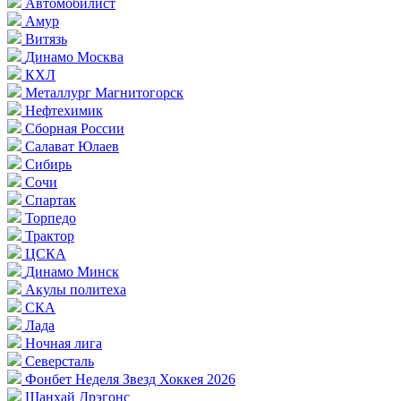
Автомобилист
Амур
Витязь
Динамо Москва
КХЛ
Металлург Магнитогорск
Нефтехимик
Сборная России
Салават Юлаев
Сибирь
Сочи
Спартак
Торпедо
Трактор
ЦСКА
Динамо Минск
Акулы политеха
СКА
Лада
Ночная лига
Северсталь
Фонбет Неделя Звезд Хоккея 2026
Шанхай Дрэгонс