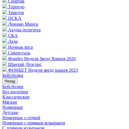
Спартак
Торпедо
Трактор
ЦСКА
Динамо Минск
Акулы политеха
СКА
Лада
Ночная лига
Северсталь
Фонбет Неделя Звезд Хоккея 2026
Шанхай Дрэгонс
ФОНБЕТ Неделя звезд хоккея 2023
Бейсболки
Назад
Бейсболки
Без логотипа
Классические
Мягкие
Номерные
Детские
Номерные с сеткой
Номерные с прямым козырьком
С прямым козырьком