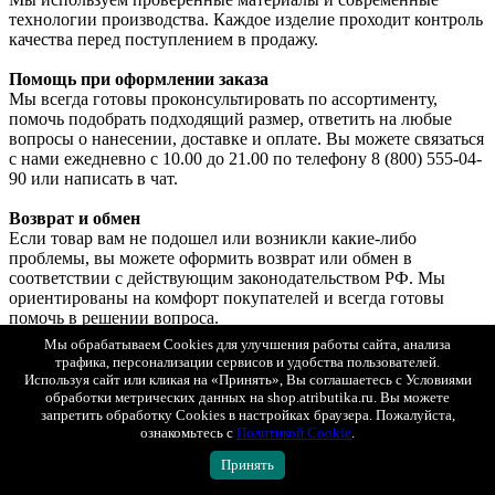
технологии производства. Каждое изделие проходит контроль
качества перед поступлением в продажу.
Помощь при оформлении заказа
Мы всегда готовы проконсультировать по ассортименту,
помочь подобрать подходящий размер, ответить на любые
вопросы о нанесении, доставке и оплате. Вы можете связаться
с нами ежедневно с 10.00 до 21.00 по телефону 8 (800) 555-04-
90 или написать в чат.
Возврат и обмен
Если товар вам не подошел или возникли какие-либо
проблемы, вы можете оформить возврат или обмен в
соответствии с действующим законодательством РФ. Мы
ориентированы на комфорт покупателей и всегда готовы
помочь в решении вопроса.
Подробные условия возврата и обмена вы можете посмотреть
Мы обрабатываем Cookies для улучшения работы сайта, анализа
на странице
«Возврат и обмен»
.
трафика, персонализации сервисов и удобства пользователей.
Показать полностью
Используя сайт или кликая на «Принять», Вы соглашаетесь с Условиями
обработки метрических данных на shop.atributika.ru. Вы можете
Оплата
запретить обработку Cookies в настройках браузера. Пожалуйста,
Яндекс Сплит
ознакомьтесь с
Политикой Cookie
.
При любом способе доставке вы можете выбрать оплату
Яндекс Сплит.
Принять
Так же просто, как платить обычной картой. Только сумма