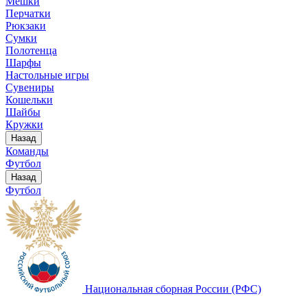
Мешки
Перчатки
Рюкзаки
Сумки
Полотенца
Шарфы
Настольные игры
Сувениры
Кошельки
Шайбы
Кружки
Назад
Команды
Футбол
Назад
Футбол
Национальная сборная России (РФС)