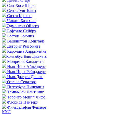
Даллас Старз
Сан-Хосе Шаркс
Сент-Луис Блюз
Сиэтл Кракен
Чикаго Блэкхокс
Эдмонтон Ойлерз
Баффало Сейбрз
Бостон Брюинз
Вашингтон Кэпиталз
Детройт Ред Уингз
Каролина Харрикейнз
Коламбус Блю Джекетс
Монреаль Канадиенс
Нью-Йорк Айлендерс
Нью-Йорк Рейнджерс
Нью-Джерси Девилз
Оттава Сенаторз
Питтсбург Пингвинз
Тампа-Бэй Лайтнинг
Торонто Мейпл Лифс
Флорида Пантерз
Филадельфия Флайерз
КХЛ