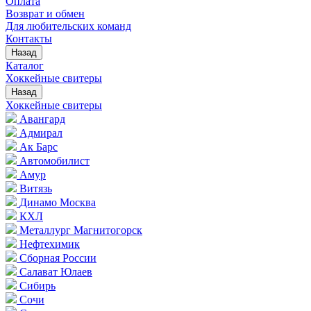
Оплата
Возврат и обмен
Для любительских команд
Контакты
Назад
Каталог
Хоккейные свитеры
Назад
Хоккейные свитеры
Авангард
Адмирал
Ак Барс
Автомобилист
Амур
Витязь
Динамо Москва
КХЛ
Металлург Магнитогорск
Нефтехимик
Сборная России
Салават Юлаев
Сибирь
Сочи