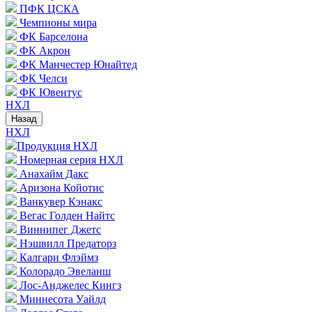
ПФК ЦСКА
Чемпионы мира
ФК Барселона
ФК Акрон
ФК Манчестер Юнайтед
ФК Челси
ФК Ювентус
НХЛ
Назад
НХЛ
Продукция НХЛ
Номерная серия НХЛ
Анахайм Дакс
Аризона Койотис
Ванкувер Кэнакс
Вегас Голден Найтс
Виннипег Джетс
Нэшвилл Предаторз
Калгари Флэймз
Колорадо Эвеланш
Лос-Анджелес Кингз
Миннесота Уайлд