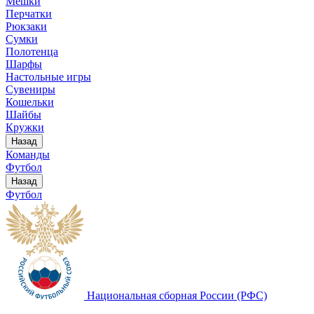
Мешки
Перчатки
Рюкзаки
Сумки
Полотенца
Шарфы
Настольные игры
Сувениры
Кошельки
Шайбы
Кружки
Назад
Команды
Футбол
Назад
Футбол
Национальная сборная России (РФС)