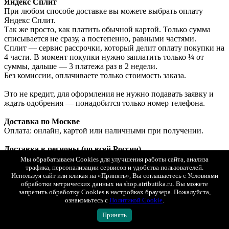
Яндекс Сплит
При любом способе доставке вы можете выбрать оплату
Яндекс Сплит.
Так же просто, как платить обычной картой. Только сумма
списывается не сразу, а постепенно, равными частями.
Сплит — сервис рассрочки, который делит оплату покупки на
4 части. В момент покупки нужно заплатить только ¼ от
суммы, дальше — 3 платежа раз в 2 недели.
Без комиссии, оплачиваете только стоимость заказа.
Это не кредит, для оформления не нужно подавать заявку и
ждать одобрения — понадобится только номер телефона.
Доставка по Москве
Оплата: онлайн, картой или наличными при получении.
Доставка в регионы (по всей России)
1. СДЭК (ПВЗ или курьером) с возможностью примерки.
Мы обрабатываем Cookies для улучшения работы сайта, анализа
Оплата: онлайн, картой или наличными при получении.
трафика, персонализации сервисов и удобства пользователей.
2. Почта России (первый класс).
Используя сайт или кликая на «Принять», Вы соглашаетесь с Условиями
обработки метрических данных на shop.atributika.ru. Вы можете
Оплата: только онлайн.
запретить обработку Cookies в настройках браузера. Пожалуйста,
ознакомьтесь с
Политикой Cookie
.
Доставка в Беларусь и Казахстан
Оплата: только онлайн (банковской картой РФ).
Принять