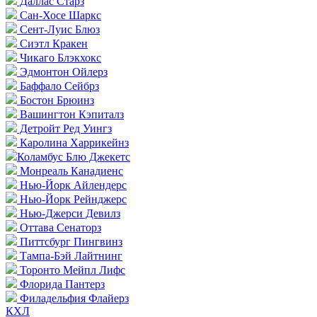
Даллас Старз
Сан-Хосе Шаркс
Сент-Луис Блюз
Сиэтл Кракен
Чикаго Блэкхокс
Эдмонтон Ойлерз
Баффало Сейбрз
Бостон Брюинз
Вашингтон Кэпиталз
Детройт Ред Уингз
Каролина Харрикейнз
Коламбус Блю Джекетс
Монреаль Канадиенс
Нью-Йорк Айлендерс
Нью-Йорк Рейнджерс
Нью-Джерси Девилз
Оттава Сенаторз
Питтсбург Пингвинз
Тампа-Бэй Лайтнинг
Торонто Мейпл Лифс
Флорида Пантерз
Филадельфия Флайерз
КХЛ