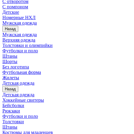
С отворотом
С помпоном
Детские
Номерные НХЛ
Мужская одежда
Назад
Мужская одежда
Верхняя одежда
Толстовки и олимпийки
Футболки и поло
Штаны
Шорты
Без логотипа
Футбольная форма
Жилеты
Детская одежда
Назад
Детская одежда
Хоккейные свитеры
Бейсболки
Рюкзаки
Футболки и поло
Толстовки
Штаны
Костюмы для младенцев