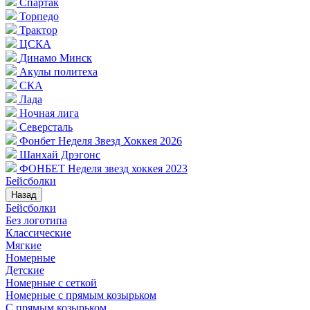
Спартак
Торпедо
Трактор
ЦСКА
Динамо Минск
Акулы политеха
СКА
Лада
Ночная лига
Северсталь
Фонбет Неделя Звезд Хоккея 2026
Шанхай Дрэгонс
ФОНБЕТ Неделя звезд хоккея 2023
Бейсболки
Назад
Бейсболки
Без логотипа
Классические
Мягкие
Номерные
Детские
Номерные с сеткой
Номерные с прямым козырьком
С прямым козырьком