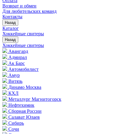
Оплата
Возврат и обмен
Для любительских команд
Контакты
Назад
Каталог
Хоккейные свитеры
Назад
Хоккейные свитеры
Авангард
Адмирал
Ак Барс
Автомобилист
Амур
Витязь
Динамо Москва
КХЛ
Металлург Магнитогорск
Нефтехимик
Сборная России
Салават Юлаев
Сибирь
Сочи