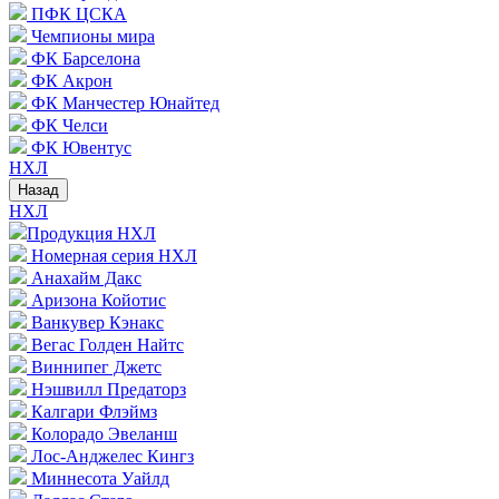
ПФК ЦСКА
Чемпионы мира
ФК Барселона
ФК Акрон
ФК Манчестер Юнайтед
ФК Челси
ФК Ювентус
НХЛ
Назад
НХЛ
Продукция НХЛ
Номерная серия НХЛ
Анахайм Дакс
Аризона Койотис
Ванкувер Кэнакс
Вегас Голден Найтс
Виннипег Джетс
Нэшвилл Предаторз
Калгари Флэймз
Колорадо Эвеланш
Лос-Анджелес Кингз
Миннесота Уайлд