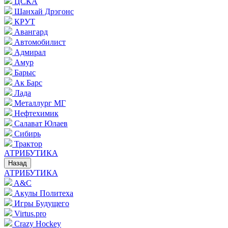
ЦСКА
Шанхай Дрэгонс
КРУТ
Авангард
Автомобилист
Адмирал
Амур
Барыс
Ак Барс
Лада
Металлург МГ
Нефтехимик
Салават Юлаев
Сибирь
Трактор
АТРИБУТИКА
Назад
АТРИБУТИКА
A&C
Акулы Политеха
Игры Будущего
Virtus.pro
Crazy Hockey