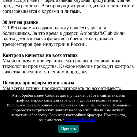
Весь ассортимент – официальная клубная продукция. Мы не
продаем реплики. Вся продукция производится по лицензии и
согласовывается с клубами и лигами.
30 лет на рынке
С 1996 года мы создаем одежду и аксессуары для
болельщиков. За это время в джерси Atributika&Club были
одеты десятки тысяч фанатов, а бренд стал одним из
трендсеттеров фан-индустрии в России.
Контроль качества на всех этапах
Мы используем проверенные материалы и современные
технологии производства. Каждое изделие проходит контроль
качества перед поступлением в продажу.
Помощь при оформлении заказа
Мы всегда готовы проконсультировать по ассортименту,
помочь подобрать подходящий размер, ответить на любые
Мы обрабатываем Cookies для улучшения работы сайта, анализа
вопросы о нанесении, доставке и оплате. Вы можете связаться
трафика, персонализации сервисов и удобства пользователей.
с нами ежедневно с 10.00 до 21.00 по телефону 8 (800) 555-04-
Используя сайт или кликая на «Принять», Вы соглашаетесь с Условиями
90 или написать в чат.
обработки метрических данных на shop.atributika.ru. Вы можете
запретить обработку Cookies в настройках браузера. Пожалуйста,
ознакомьтесь с
Политикой Cookie
.
Возврат и обмен
Если товар вам не подошел или возникли какие-либо
Принять
проблемы, вы можете оформить возврат или обмен в