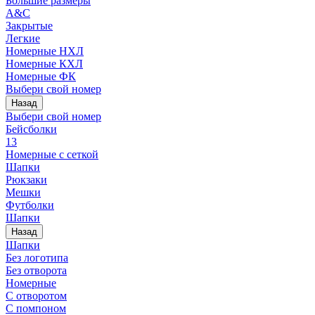
Большие размеры
A&C
Закрытые
Легкие
Номерные НХЛ
Номерные КХЛ
Номерные ФК
Выбери свой номер
Назад
Выбери свой номер
Бейсболки
13
Номерные с сеткой
Шапки
Рюкзаки
Мешки
Футболки
Шапки
Назад
Шапки
Без логотипа
Без отворота
Номерные
С отворотом
С помпоном