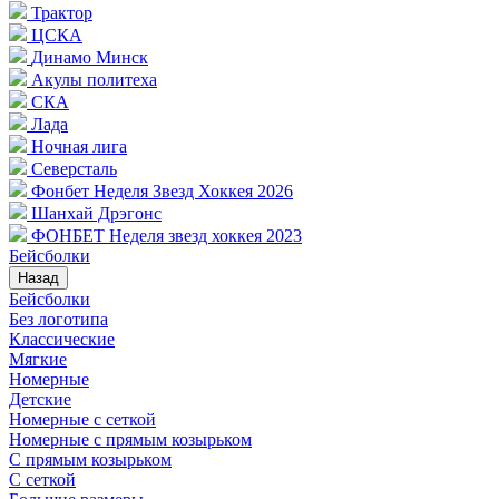
Трактор
ЦСКА
Динамо Минск
Акулы политеха
СКА
Лада
Ночная лига
Северсталь
Фонбет Неделя Звезд Хоккея 2026
Шанхай Дрэгонс
ФОНБЕТ Неделя звезд хоккея 2023
Бейсболки
Назад
Бейсболки
Без логотипа
Классические
Мягкие
Номерные
Детские
Номерные с сеткой
Номерные с прямым козырьком
С прямым козырьком
С сеткой