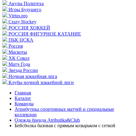
Акулы Политеха
Игры Будущего
Virtus.pro
Crazy Hockey
РОССИЯ ХОККЕЙ
РОССИЯ ФИГУРНОЕ КАТАНИЕ
ПБК ЦСКА
Россия
Маскоты
ХК Сокол
Матч Года
Звезда России
Ночная хоккейная лига
Клубы ночной хоккейной лиги
Главная
Каталог
Команды
Атрибутика спортивных матчей и специальные
коллекции
Одежда бренда Atributika&Club
Бейсболка базовая с прямым козырьком с сеткой