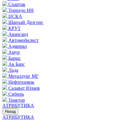
Спартак
Торпедо НН
ЦСКА
Шанхай Дрэгонс
КРУТ
Авангард
Автомобилист
Адмирал
Амур
Барыс
Ак Барс
Лада
Металлург МГ
Нефтехимик
Салават Юлаев
Сибирь
Трактор
АТРИБУТИКА
Назад
АТРИБУТИКА