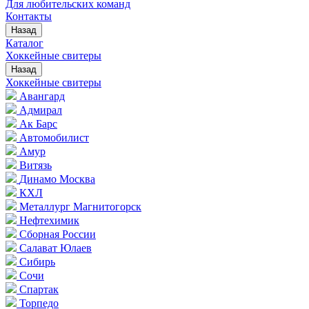
Для любительских команд
Контакты
Назад
Каталог
Хоккейные свитеры
Назад
Хоккейные свитеры
Авангард
Адмирал
Ак Барс
Автомобилист
Амур
Витязь
Динамо Москва
КХЛ
Металлург Магнитогорск
Нефтехимик
Сборная России
Салават Юлаев
Сибирь
Сочи
Спартак
Торпедо