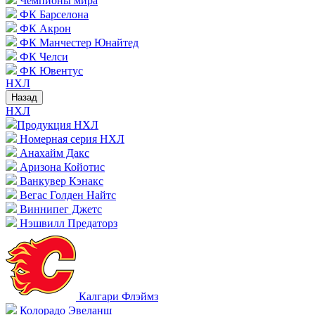
Чемпионы мира
ФК Барселона
ФК Акрон
ФК Манчестер Юнайтед
ФК Челси
ФК Ювентус
НХЛ
Назад
НХЛ
Продукция НХЛ
Номерная серия НХЛ
Анахайм Дакс
Аризона Койотис
Ванкувер Кэнакс
Вегас Голден Найтс
Виннипег Джетс
Нэшвилл Предаторз
Калгари Флэймз
Колорадо Эвеланш