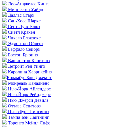
Лос-Анджелес Кингз
Миннесота Уайлд
Даллас Старз
Сан-Хосе Шаркс
Сент-Луис Блюз
Сиэтл Кракен
Чикаго Блэкхокс
Эдмонтон Ойлерз
Баффало Сейбрз
Бостон Брюинз
Вашингтон Кэпиталз
Детройт Ред Уингз
Каролина Харрикейнз
Коламбус Блю Джекетс
Монреаль Канадиенс
Нью-Йорк Айлендерс
Нью-Йорк Рейнджерс
Нью-Джерси Девилз
Оттава Сенаторз
Питтсбург Пингвинз
Тампа-Бэй Лайтнинг
Торонто Мейпл Лифс