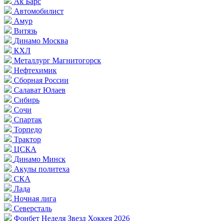
Ак Барс
Автомобилист
Амур
Витязь
Динамо Москва
КХЛ
Металлург Магнитогорск
Нефтехимик
Сборная России
Салават Юлаев
Сибирь
Сочи
Спартак
Торпедо
Трактор
ЦСКА
Динамо Минск
Акулы политеха
СКА
Лада
Ночная лига
Северсталь
Фонбет Неделя Звезд Хоккея 2026