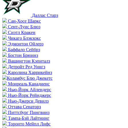
Даллас Старз
Сан-Хосе Шаркс
Сент-Луис Блюз
Сиэтл Кракен
Чикаго Блэкхокс
Эдмонтон Ойлерз
Баффало Сейбрз
Бостон Брюинз
Вашингтон Кэпиталз
Детройт Ред Уингз
Каролина Харрикейнз
Коламбус Блю Джекетс
Монреаль Канадиенс
Нью-Йорк Айлендерс
Нью-Йорк Рейнджерс
Нью-Джерси Девилз
Оттава Сенаторз
Питтсбург Пингвинз
Тампа-Бэй Лайтнинг
Торонто Мейпл Лифс