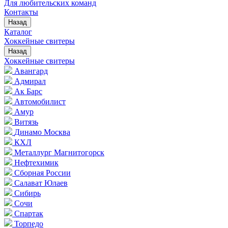
Для любительских команд
Контакты
Назад
Каталог
Хоккейные свитеры
Назад
Хоккейные свитеры
Авангард
Адмирал
Ак Барс
Автомобилист
Амур
Витязь
Динамо Москва
КХЛ
Металлург Магнитогорск
Нефтехимик
Сборная России
Салават Юлаев
Сибирь
Сочи
Спартак
Торпедо