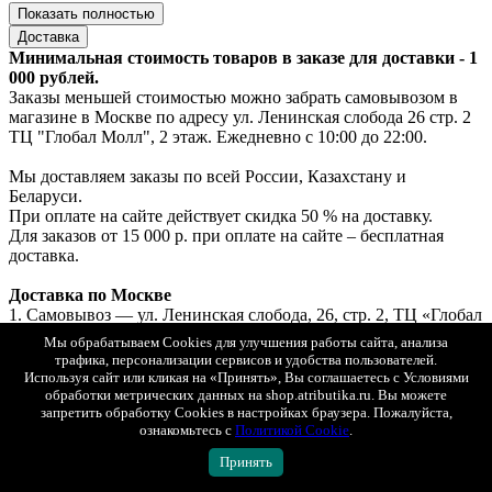
Показать полностью
Доставка
Минимальная стоимость товаров в заказе для доставки - 1
000 рублей.
Заказы меньшей стоимостью можно забрать самовывозом в
магазине в Москве по адресу ул. Ленинская слобода 26 стр. 2
ТЦ "Глобал Молл", 2 этаж. Ежедневно с 10:00 до 22:00.
Мы доставляем заказы по всей России, Казахстану и
Беларуси.
При оплате на сайте действует скидка 50 % на доставку.
Для заказов от 15 000 р. при оплате на сайте – бесплатная
доставка.
Доставка по Москве
1. Самовывоз — ул. Ленинская слобода, 26, стр. 2, ТЦ «Глобал
Молл», 2 этаж (ежедневно с 10:00 до 22:00).
Мы обрабатываем Cookies для улучшения работы сайта, анализа
Если товар есть в наличии — выдача за 30 минут, если под
трафика, персонализации сервисов и удобства пользователей.
заказ — до 2х рабочих дней.
Используя сайт или кликая на «Принять», Вы соглашаетесь с Условиями
Бесплатно. Возможна примерка.
обработки метрических данных на shop.atributika.ru. Вы можете
Оплата: онлайн, картой или наличными при получении.
запретить обработку Cookies в настройках браузера. Пожалуйста,
ознакомьтесь с
Политикой Cookie
.
2. Курьерская доставка «Интеграл» с возможностью
примерки.
Принять
Стоимость доставки при онлайн-оплате — 250 ₽.