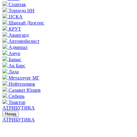
Спартак
Торпедо НН
ЦСКА
Шанхай Дрэгонс
КРУТ
Авангард
Автомобилист
Адмирал
Амур
Барыс
Ак Барс
Лада
Металлург МГ
Нефтехимик
Салават Юлаев
Сибирь
Трактор
АТРИБУТИКА
Назад
АТРИБУТИКА