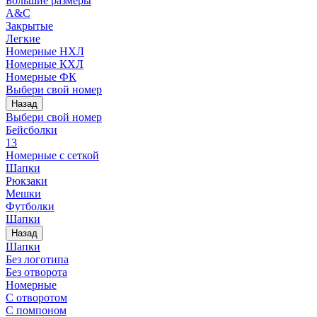
Большие размеры
A&C
Закрытые
Легкие
Номерные НХЛ
Номерные КХЛ
Номерные ФК
Выбери свой номер
Назад
Выбери свой номер
Бейсболки
13
Номерные с сеткой
Шапки
Рюкзаки
Мешки
Футболки
Шапки
Назад
Шапки
Без логотипа
Без отворота
Номерные
С отворотом
С помпоном