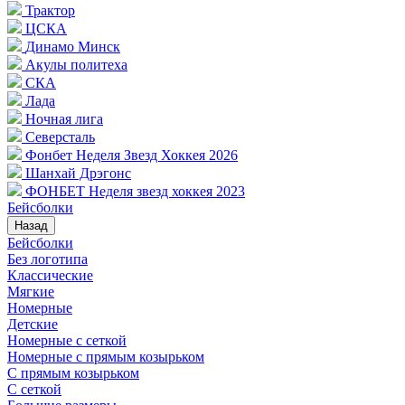
Трактор
ЦСКА
Динамо Минск
Акулы политеха
СКА
Лада
Ночная лига
Северсталь
Фонбет Неделя Звезд Хоккея 2026
Шанхай Дрэгонс
ФОНБЕТ Неделя звезд хоккея 2023
Бейсболки
Назад
Бейсболки
Без логотипа
Классические
Мягкие
Номерные
Детские
Номерные с сеткой
Номерные с прямым козырьком
С прямым козырьком
С сеткой