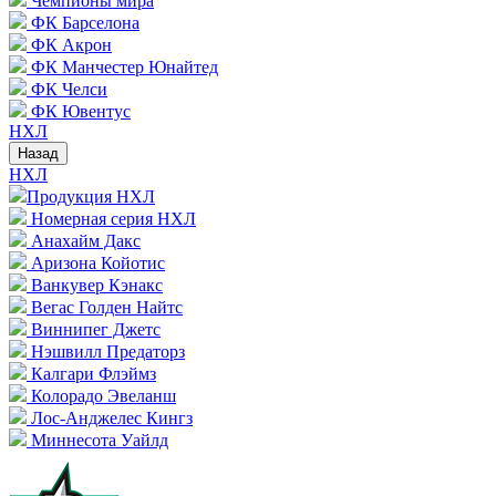
Чемпионы мира
ФК Барселона
ФК Акрон
ФК Манчестер Юнайтед
ФК Челси
ФК Ювентус
НХЛ
Назад
НХЛ
Продукция НХЛ
Номерная серия НХЛ
Анахайм Дакс
Аризона Койотис
Ванкувер Кэнакс
Вегас Голден Найтс
Виннипег Джетс
Нэшвилл Предаторз
Калгари Флэймз
Колорадо Эвеланш
Лос-Анджелес Кингз
Миннесота Уайлд