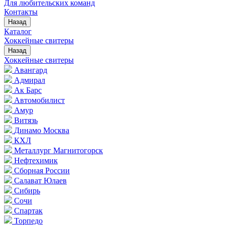
Для любительских команд
Контакты
Назад
Каталог
Хоккейные свитеры
Назад
Хоккейные свитеры
Авангард
Адмирал
Ак Барс
Автомобилист
Амур
Витязь
Динамо Москва
КХЛ
Металлург Магнитогорск
Нефтехимик
Сборная России
Салават Юлаев
Сибирь
Сочи
Спартак
Торпедо