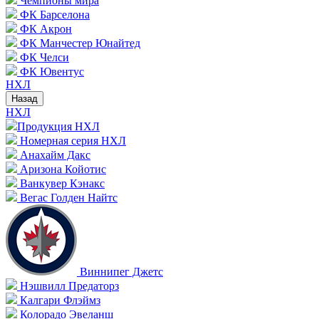
Чемпионы мира
ФК Барселона
ФК Акрон
ФК Манчестер Юнайтед
ФК Челси
ФК Ювентус
НХЛ
Назад
НХЛ
Продукция НХЛ
Номерная серия НХЛ
Анахайм Дакс
Аризона Койотис
Ванкувер Кэнакс
Вегас Голден Найтс
Виннипег Джетс
Нэшвилл Предаторз
Калгари Флэймз
Колорадо Эвеланш