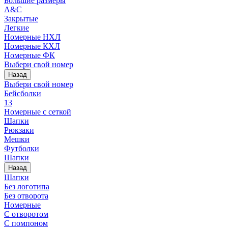
Большие размеры
A&C
Закрытые
Легкие
Номерные НХЛ
Номерные КХЛ
Номерные ФК
Выбери свой номер
Назад
Выбери свой номер
Бейсболки
13
Номерные с сеткой
Шапки
Рюкзаки
Мешки
Футболки
Шапки
Назад
Шапки
Без логотипа
Без отворота
Номерные
С отворотом
С помпоном