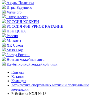
Акулы Политеха
Игры Будущего
Virtus.pro
Crazy Hockey
РОССИЯ ХОККЕЙ
РОССИЯ ФИГУРНОЕ КАТАНИЕ
ПБК ЦСКА
Россия
Маскоты
ХК Сокол
Матч Года
Звезда России
Ночная хоккейная лига
Клубы ночной хоккейной лиги
Главная
Каталог
Команды
Атрибутика спортивных матчей и специальные
коллекции
Бейсболка КХЛ № 18