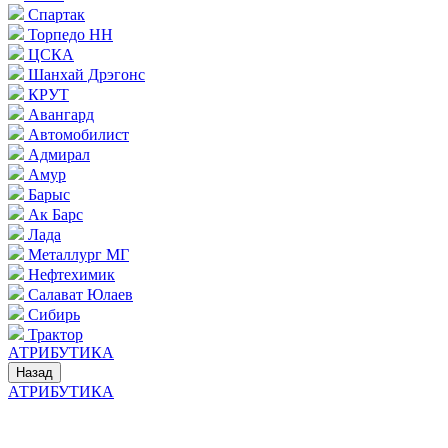
Спартак
Торпедо НН
ЦСКА
Шанхай Дрэгонс
КРУТ
Авангард
Автомобилист
Адмирал
Амур
Барыс
Ак Барс
Лада
Металлург МГ
Нефтехимик
Салават Юлаев
Сибирь
Трактор
АТРИБУТИКА
Назад
АТРИБУТИКА