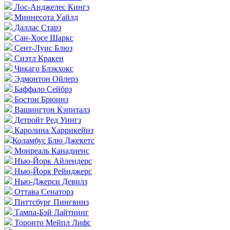
Лос-Анджелес Кингз
Миннесота Уайлд
Даллас Старз
Сан-Хосе Шаркс
Сент-Луис Блюз
Сиэтл Кракен
Чикаго Блэкхокс
Эдмонтон Ойлерз
Баффало Сейбрз
Бостон Брюинз
Вашингтон Кэпиталз
Детройт Ред Уингз
Каролина Харрикейнз
Коламбус Блю Джекетс
Монреаль Канадиенс
Нью-Йорк Айлендерс
Нью-Йорк Рейнджерс
Нью-Джерси Девилз
Оттава Сенаторз
Питтсбург Пингвинз
Тампа-Бэй Лайтнинг
Торонто Мейпл Лифс