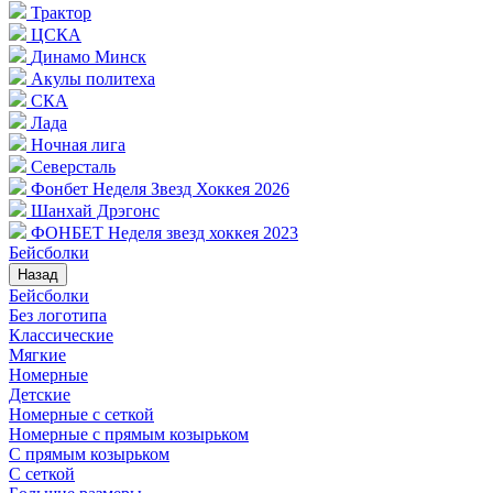
Трактор
ЦСКА
Динамо Минск
Акулы политеха
СКА
Лада
Ночная лига
Северсталь
Фонбет Неделя Звезд Хоккея 2026
Шанхай Дрэгонс
ФОНБЕТ Неделя звезд хоккея 2023
Бейсболки
Назад
Бейсболки
Без логотипа
Классические
Мягкие
Номерные
Детские
Номерные с сеткой
Номерные с прямым козырьком
С прямым козырьком
С сеткой