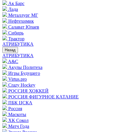
Ак Барс
Лада
Металлург МГ
Нефтехимик
Салават Юлаев
Сибирь
Трактор
АТРИБУТИКА
Назад
АТРИБУТИКА
A&C
Акулы Политеха
Игры Будущего
Virtus.pro
Crazy Hockey
РОССИЯ ХОККЕЙ
РОССИЯ ФИГУРНОЕ КАТАНИЕ
ПБК ЦСКА
Россия
Маскоты
ХК Сокол
Матч Года