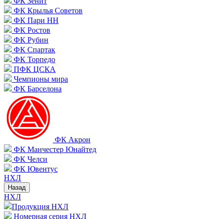
ФК Зенит
ФК Крылья Советов
ФК Пари НН
ФК Ростов
ФК Рубин
ФК Спартак
ФК Торпедо
ПФК ЦСКА
Чемпионы мира
ФК Барселона
ФК Акрон
ФК Манчестер Юнайтед
ФК Челси
ФК Ювентус
НХЛ
Назад
НХЛ
Продукция НХЛ
Номерная серия НХЛ