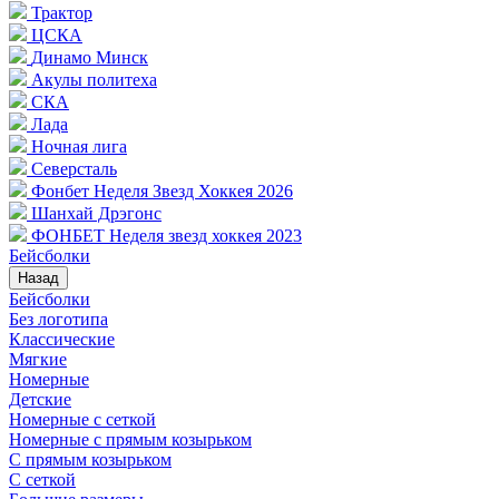
Трактор
ЦСКА
Динамо Минск
Акулы политеха
СКА
Лада
Ночная лига
Северсталь
Фонбет Неделя Звезд Хоккея 2026
Шанхай Дрэгонс
ФОНБЕТ Неделя звезд хоккея 2023
Бейсболки
Назад
Бейсболки
Без логотипа
Классические
Мягкие
Номерные
Детские
Номерные с сеткой
Номерные с прямым козырьком
С прямым козырьком
С сеткой