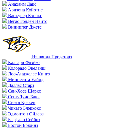
Анахайм Дакс
Аризона Койотис
Ванкувер Кэнакс
Вегас Голден Найтс
Виннипег Джетс
Нэшвилл Предаторз
Калгари Флэймз
Колорадо Эвеланш
Лос-Анджелес Кингз
Миннесота Уайлд
Даллас Старз
Сан-Хосе Шаркс
Сент-Луис Блюз
Сиэтл Кракен
Чикаго Блэкхокс
Эдмонтон Ойлерз
Баффало Сейбрз
Бостон Брюинз