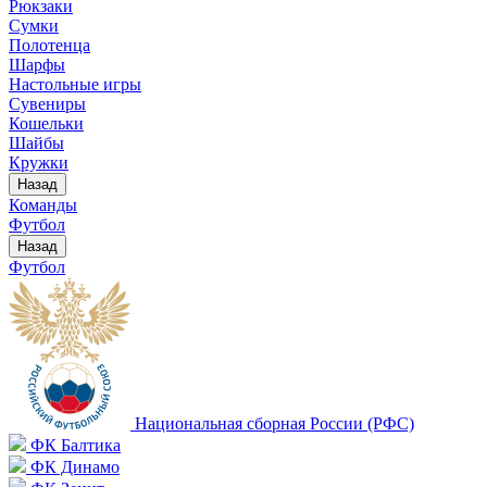
Рюкзаки
Сумки
Полотенца
Шарфы
Настольные игры
Сувениры
Кошельки
Шайбы
Кружки
Назад
Команды
Футбол
Назад
Футбол
Национальная сборная России (РФС)
ФК Балтика
ФК Динамо