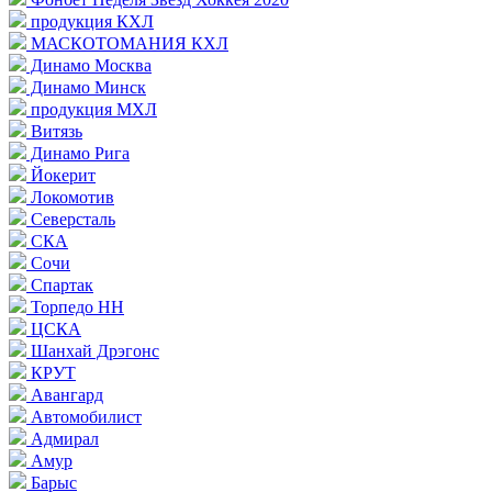
продукция КХЛ
МАСКОТОМАНИЯ КХЛ
Динамо Москва
Динамо Минск
продукция МХЛ
Витязь
Динамо Рига
Йокерит
Локомотив
Северсталь
СКА
Сочи
Спартак
Торпедо НН
ЦСКА
Шанхай Дрэгонс
КРУТ
Авангард
Автомобилист
Адмирал
Амур
Барыс