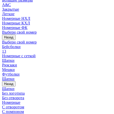
Большие размеры
A&C
Закрытые
Легкие
Номерные НХЛ
Номерные КХЛ
Номерные ФК
Выбери свой номер
Назад
Выбери свой номер
Бейсболки
13
Номерные с сеткой
Шапки
Рюкзаки
Мешки
Футболки
Шапки
Назад
Шапки
Без логотипа
Без отворота
Номерные
С отворотом
С помпоном