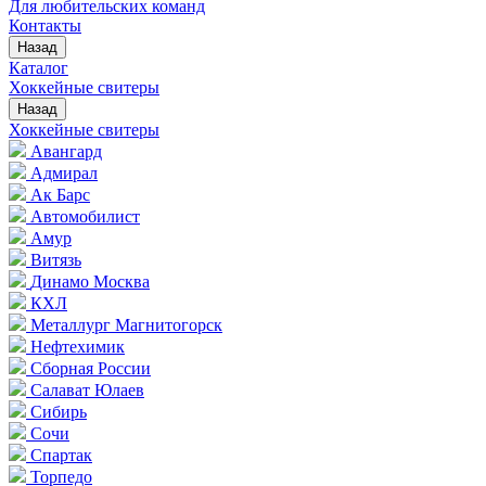
Для любительских команд
Контакты
Назад
Каталог
Хоккейные свитеры
Назад
Хоккейные свитеры
Авангард
Адмирал
Ак Барс
Автомобилист
Амур
Витязь
Динамо Москва
КХЛ
Металлург Магнитогорск
Нефтехимик
Сборная России
Салават Юлаев
Сибирь
Сочи
Спартак
Торпедо