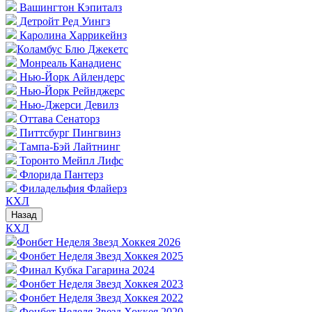
Вашингтон Кэпиталз
Детройт Ред Уингз
Каролина Харрикейнз
Коламбус Блю Джекетс
Монреаль Канадиенс
Нью-Йорк Айлендерс
Нью-Йорк Рейнджерс
Нью-Джерси Девилз
Оттава Сенаторз
Питтсбург Пингвинз
Тампа-Бэй Лайтнинг
Торонто Мейпл Лифс
Флорида Пантерз
Филадельфия Флайерз
КХЛ
Назад
КХЛ
Фонбет Неделя Звезд Хоккея 2026
Фонбет Неделя Звезд Хоккея 2025
Финал Кубка Гагарина 2024
Фонбет Неделя Звезд Хоккея 2023
Фонбет Неделя Звезд Хоккея 2022
Фонбет Неделя Звезд Хоккея 2020