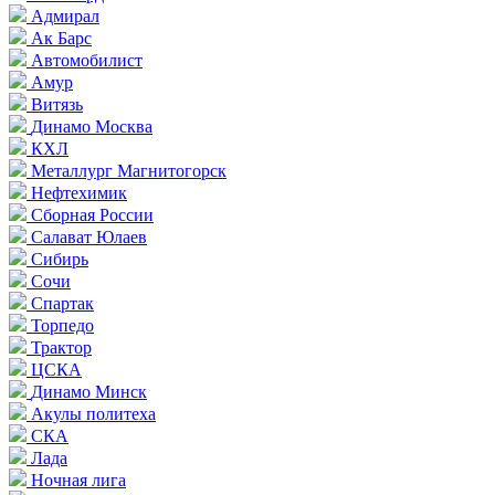
Адмирал
Ак Барс
Автомобилист
Амур
Витязь
Динамо Москва
КХЛ
Металлург Магнитогорск
Нефтехимик
Сборная России
Салават Юлаев
Сибирь
Сочи
Спартак
Торпедо
Трактор
ЦСКА
Динамо Минск
Акулы политеха
СКА
Лада
Ночная лига