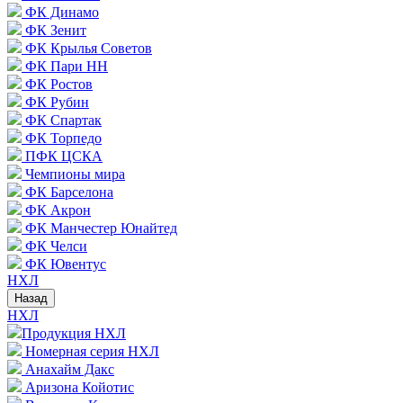
ФК Динамо
ФК Зенит
ФК Крылья Советов
ФК Пари НН
ФК Ростов
ФК Рубин
ФК Спартак
ФК Торпедо
ПФК ЦСКА
Чемпионы мира
ФК Барселона
ФК Акрон
ФК Манчестер Юнайтед
ФК Челси
ФК Ювентус
НХЛ
Назад
НХЛ
Продукция НХЛ
Номерная серия НХЛ
Анахайм Дакс
Аризона Койотис