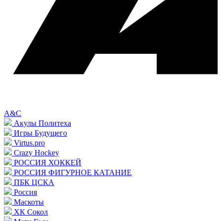
A&C
Акулы Политеха
Игры Будущего
Virtus.pro
Crazy Hockey
РОССИЯ ХОККЕЙ
РОССИЯ ФИГУРНОЕ КАТАНИЕ
ПБК ЦСКА
Россия
Маскоты
ХК Сокол