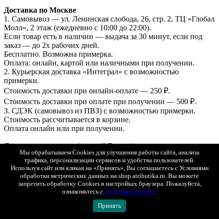
Доставка по Москве
1. Самовывоз — ул. Ленинская слобода, 26, стр. 2, ТЦ «Глобал
Молл», 2 этаж (ежедневно с 10:00 до 22:00).
Если товар есть в наличии — выдача за 30 минут, если под
заказ — до 2х рабочих дней.
Бесплатно. Возможна примерка.
Оплата: онлайн, картой или наличными при получении.
2. Курьерская доставка «Интеграл» с возможностью
примерки.
Стоимость доставки при онлайн-оплате — 250 ₽.
Стоимость доставки при оплате при получении — 500 ₽.
3. СДЭК (самовывоз из ПВЗ) с возможностью примерки.
Стоимость рассчитывается в корзине.
Оплата онлайн или при получении.
Доставка в регионы (по всей России)
Мы обрабатываем Cookies для улучшения работы сайта, анализа
1. СДЭК (ПВЗ или курьером) с возможностью примерки.
трафика, персонализации сервисов и удобства пользователей.
2. Почта России (первый класс).
Используя сайт или кликая на «Принять», Вы соглашаетесь с Условиями
Отправка — в течение 1–2 рабочих дней. Стоимость и сроки
обработки метрических данных на shop.atributika.ru. Вы можете
рассчитываются автоматически в корзине.
запретить обработку Cookies в настройках браузера. Пожалуйста,
ознакомьтесь с
Политикой Cookie
.
Доставка в Беларусь и Казахстан
Принять
СДЭК (ПВЗ или курьером, с возможностью примерки).
Оплата только онлайн (банковской картой РФ).