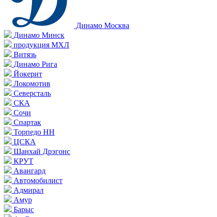
Динамо Москва
Динамо Минск
продукция МХЛ
Витязь
Динамо Рига
Йокерит
Локомотив
Северсталь
СКА
Сочи
Спартак
Торпедо НН
ЦСКА
Шанхай Дрэгонс
КРУТ
Авангард
Автомобилист
Адмирал
Амур
Барыс