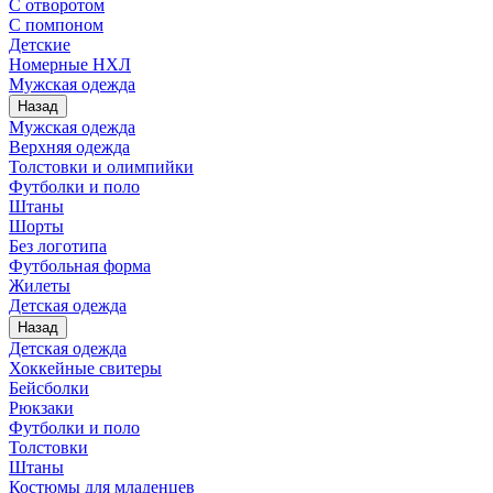
С отворотом
С помпоном
Детские
Номерные НХЛ
Мужская одежда
Назад
Мужская одежда
Верхняя одежда
Толстовки и олимпийки
Футболки и поло
Штаны
Шорты
Без логотипа
Футбольная форма
Жилеты
Детская одежда
Назад
Детская одежда
Хоккейные свитеры
Бейсболки
Рюкзаки
Футболки и поло
Толстовки
Штаны
Костюмы для младенцев