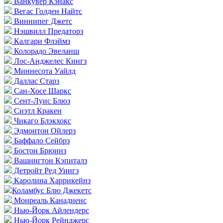
Ванкувер Кэнакс
Вегас Голден Найтс
Виннипег Джетс
Нэшвилл Предаторз
Калгари Флэймз
Колорадо Эвеланш
Лос-Анджелес Кингз
Миннесота Уайлд
Даллас Старз
Сан-Хосе Шаркс
Сент-Луис Блюз
Сиэтл Кракен
Чикаго Блэкхокс
Эдмонтон Ойлерз
Баффало Сейбрз
Бостон Брюинз
Вашингтон Кэпиталз
Детройт Ред Уингз
Каролина Харрикейнз
Коламбус Блю Джекетс
Монреаль Канадиенс
Нью-Йорк Айлендерс
Нью-Йорк Рейнджерс