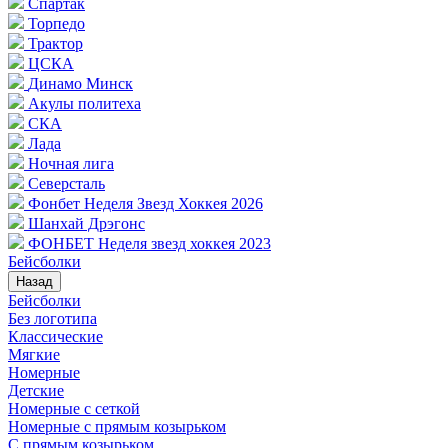
Спартак
Торпедо
Трактор
ЦСКА
Динамо Минск
Акулы политеха
СКА
Лада
Ночная лига
Северсталь
Фонбет Неделя Звезд Хоккея 2026
Шанхай Дрэгонс
ФОНБЕТ Неделя звезд хоккея 2023
Бейсболки
Назад
Бейсболки
Без логотипа
Классические
Мягкие
Номерные
Детские
Номерные с сеткой
Номерные с прямым козырьком
С прямым козырьком