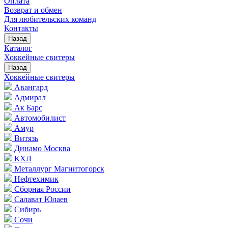
Оплата
Возврат и обмен
Для любительских команд
Контакты
Назад
Каталог
Хоккейные свитеры
Назад
Хоккейные свитеры
Авангард
Адмирал
Ак Барс
Автомобилист
Амур
Витязь
Динамо Москва
КХЛ
Металлург Магнитогорск
Нефтехимик
Сборная России
Салават Юлаев
Сибирь
Сочи