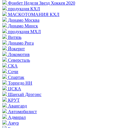
Фонбет Неделя Звезд Хоккея 2020
продукция КХЛ
МАСКОТОМАНИЯ КХЛ
Динамо Москва
Динамо Минск
продукция МХЛ
Витязь
Динамо Рига
Йокерит
Локомотив
Северсталь
СКА
Сочи
Спартак
Торпедо НН
ЦСКА
Шанхай Дрэгонс
КРУТ
Авангард
Автомобилист
Адмирал
Амур