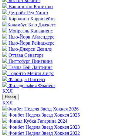
Бостон Брюинз
Вашингтон Кэпиталз
Детройт Ред Уингз
Каролина Харрикейнз
Коламбус Блю Джекетс
Монреаль Канадиенс
Нью-Йорк Айлендерс
Нью-Йорк Рейнджерс
Нью-Джерси Девилз
Оттава Сенаторз
Питтсбург Пингвинз
Тампа-Бэй Лайтнинг
Торонто Мейпл Лифс
Флорида Пантерз
Филадельфия Флайерз
КХЛ
Назад
КХЛ
Фонбет Неделя Звезд Хоккея 2026
Фонбет Неделя Звезд Хоккея 2025
Финал Кубка Гагарина 2024
Фонбет Неделя Звезд Хоккея 2023
Фонбет Неделя Звезд Хоккея 2022