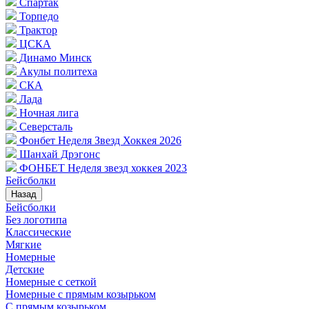
Спартак
Торпедо
Трактор
ЦСКА
Динамо Минск
Акулы политеха
СКА
Лада
Ночная лига
Северсталь
Фонбет Неделя Звезд Хоккея 2026
Шанхай Дрэгонс
ФОНБЕТ Неделя звезд хоккея 2023
Бейсболки
Назад
Бейсболки
Без логотипа
Классические
Мягкие
Номерные
Детские
Номерные с сеткой
Номерные с прямым козырьком
С прямым козырьком