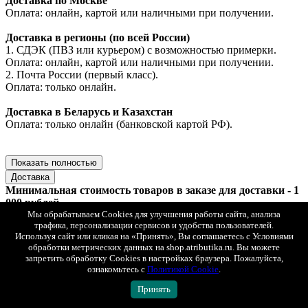
Доставка по Москве
Оплата: онлайн, картой или наличными при получении.
Доставка в регионы (по всей России)
1. СДЭК (ПВЗ или курьером) с возможностью примерки.
Оплата: онлайн, картой или наличными при получении.
2. Почта России (первый класс).
Оплата: только онлайн.
Доставка в Беларусь и Казахстан
Оплата: только онлайн (банковской картой РФ).
Показать полностью
Доставка
Минимальная стоимость товаров в заказе для доставки - 1
000 рублей.
Заказы меньшей стоимостью можно забрать самовывозом в
Мы обрабатываем Cookies для улучшения работы сайта, анализа
трафика, персонализации сервисов и удобства пользователей.
магазине в Москве по адресу ул. Ленинская слобода 26 стр. 2
Используя сайт или кликая на «Принять», Вы соглашаетесь с Условиями
ТЦ "Глобал Молл", 2 этаж. Ежедневно с 10:00 до 22:00.
обработки метрических данных на shop.atributika.ru. Вы можете
запретить обработку Cookies в настройках браузера. Пожалуйста,
Мы доставляем заказы по всей России, Казахстану и
ознакомьтесь с
Политикой Cookie
.
Беларуси.
При оплате на сайте действует скидка 50 % на доставку.
Принять
При заказе от 15 000 рублей доставка - бесплатно.