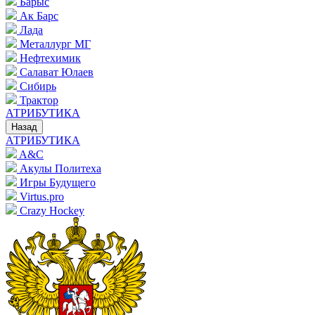
Барыс
Ак Барс
Лада
Металлург МГ
Нефтехимик
Салават Юлаев
Сибирь
Трактор
АТРИБУТИКА
Назад
АТРИБУТИКА
A&C
Акулы Политеха
Игры Будущего
Virtus.pro
Crazy Hockey