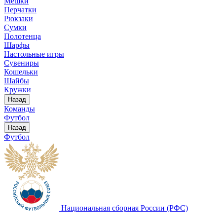
Мешки
Перчатки
Рюкзаки
Сумки
Полотенца
Шарфы
Настольные игры
Сувениры
Кошельки
Шайбы
Кружки
Назад
Команды
Футбол
Назад
Футбол
Национальная сборная России (РФС)