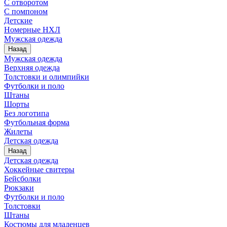
С отворотом
С помпоном
Детские
Номерные НХЛ
Мужская одежда
Назад
Мужская одежда
Верхняя одежда
Толстовки и олимпийки
Футболки и поло
Штаны
Шорты
Без логотипа
Футбольная форма
Жилеты
Детская одежда
Назад
Детская одежда
Хоккейные свитеры
Бейсболки
Рюкзаки
Футболки и поло
Толстовки
Штаны
Костюмы для младенцев