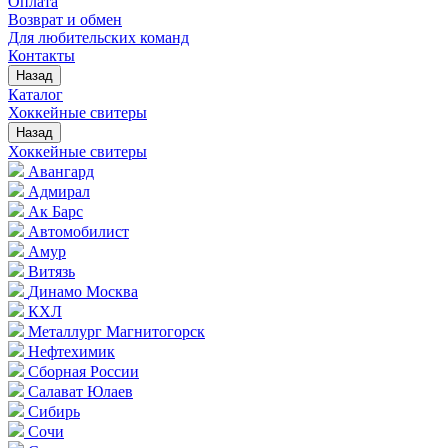
Оплата
Возврат и обмен
Для любительских команд
Контакты
Назад
Каталог
Хоккейные свитеры
Назад
Хоккейные свитеры
Авангард
Адмирал
Ак Барс
Автомобилист
Амур
Витязь
Динамо Москва
КХЛ
Металлург Магнитогорск
Нефтехимик
Сборная России
Салават Юлаев
Сибирь
Сочи