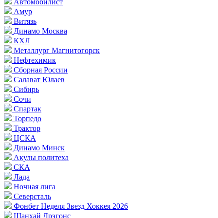
Автомобилист
Амур
Витязь
Динамо Москва
КХЛ
Металлург Магнитогорск
Нефтехимик
Сборная России
Салават Юлаев
Сибирь
Сочи
Спартак
Торпедо
Трактор
ЦСКА
Динамо Минск
Акулы политеха
СКА
Лада
Ночная лига
Северсталь
Фонбет Неделя Звезд Хоккея 2026
Шанхай Дрэгонс