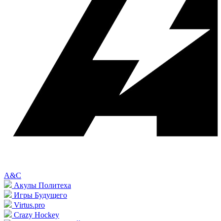
A&C
Акулы Политеха
Игры Будущего
Virtus.pro
Crazy Hockey