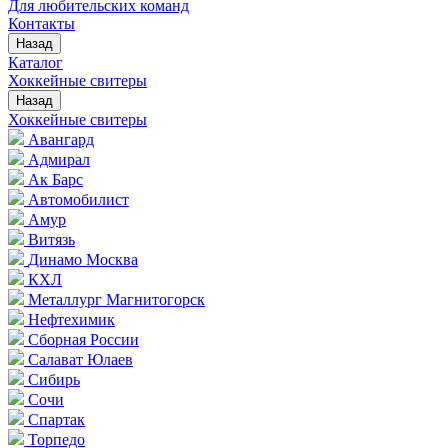
Для любительских команд
Контакты
Назад
Каталог
Хоккейные свитеры
Назад
Хоккейные свитеры
Авангард
Адмирал
Ак Барс
Автомобилист
Амур
Витязь
Динамо Москва
КХЛ
Металлург Магнитогорск
Нефтехимик
Сборная России
Салават Юлаев
Сибирь
Сочи
Спартак
Торпедо