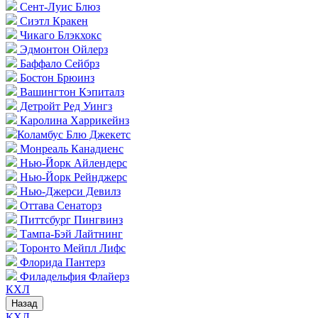
Сент-Луис Блюз
Сиэтл Кракен
Чикаго Блэкхокс
Эдмонтон Ойлерз
Баффало Сейбрз
Бостон Брюинз
Вашингтон Кэпиталз
Детройт Ред Уингз
Каролина Харрикейнз
Коламбус Блю Джекетс
Монреаль Канадиенс
Нью-Йорк Айлендерс
Нью-Йорк Рейнджерс
Нью-Джерси Девилз
Оттава Сенаторз
Питтсбург Пингвинз
Тампа-Бэй Лайтнинг
Торонто Мейпл Лифс
Флорида Пантерз
Филадельфия Флайерз
КХЛ
Назад
КХЛ