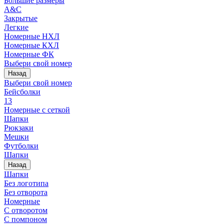
Большие размеры
A&C
Закрытые
Легкие
Номерные НХЛ
Номерные КХЛ
Номерные ФК
Выбери свой номер
Назад
Выбери свой номер
Бейсболки
13
Номерные с сеткой
Шапки
Рюкзаки
Мешки
Футболки
Шапки
Назад
Шапки
Без логотипа
Без отворота
Номерные
С отворотом
С помпоном