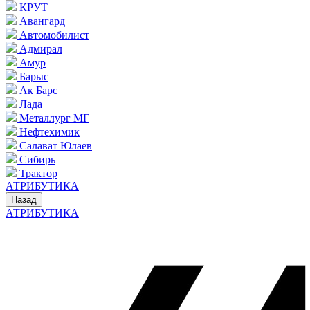
КРУТ
Авангард
Автомобилист
Адмирал
Амур
Барыс
Ак Барс
Лада
Металлург МГ
Нефтехимик
Салават Юлаев
Сибирь
Трактор
АТРИБУТИКА
Назад
АТРИБУТИКА