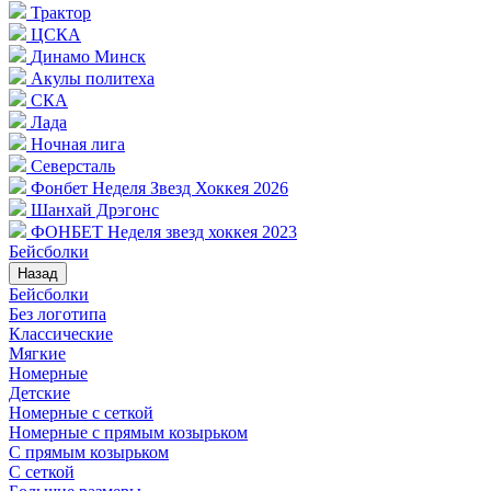
Трактор
ЦСКА
Динамо Минск
Акулы политеха
СКА
Лада
Ночная лига
Северсталь
Фонбет Неделя Звезд Хоккея 2026
Шанхай Дрэгонс
ФОНБЕТ Неделя звезд хоккея 2023
Бейсболки
Назад
Бейсболки
Без логотипа
Классические
Мягкие
Номерные
Детские
Номерные с сеткой
Номерные с прямым козырьком
С прямым козырьком
С сеткой