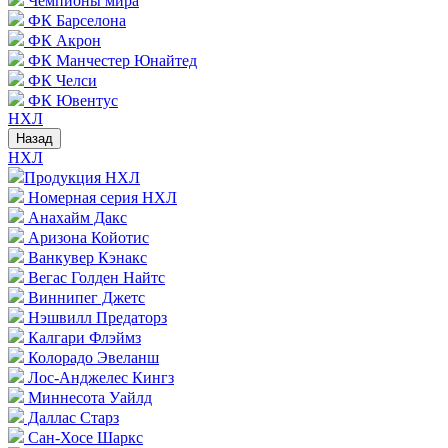
Чемпионы мира
ФК Барселона
ФК Акрон
ФК Манчестер Юнайтед
ФК Челси
ФК Ювентус
НХЛ
Назад
НХЛ
Продукция НХЛ
Номерная серия НХЛ
Анахайм Дакс
Аризона Койотис
Ванкувер Кэнакс
Вегас Голден Найтс
Виннипег Джетс
Нэшвилл Предаторз
Калгари Флэймз
Колорадо Эвеланш
Лос-Анджелес Кингз
Миннесота Уайлд
Даллас Старз
Сан-Хосе Шаркс