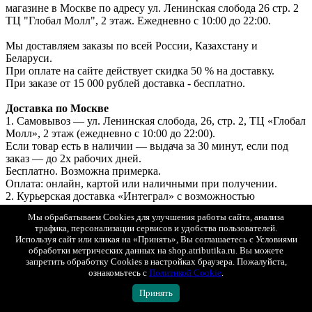
магазине в Москве по адресу ул. Ленинская слобода 26 стр. 2
ТЦ "Глобал Молл", 2 этаж. Ежедневно с 10:00 до 22:00.
Мы доставляем заказы по всей России, Казахстану и
Беларуси.
При оплате на сайте действует скидка 50 % на доставку.
При заказе от 15 000 рублей доставка - бесплатно.
Доставка по Москве
1. Самовывоз — ул. Ленинская слобода, 26, стр. 2, ТЦ «Глобал
Молл», 2 этаж (ежедневно с 10:00 до 22:00).
Если товар есть в наличии — выдача за 30 минут, если под
заказ — до 2х рабочих дней.
Бесплатно. Возможна примерка.
Оплата: онлайн, картой или наличными при получении.
2. Курьерская доставка «Интеграл» с возможностью
примерки.
Мы обрабатываем Cookies для улучшения работы сайта, анализа
Стоимость доставки при онлайн-оплате — 250 ₽.
трафика, персонализации сервисов и удобства пользователей.
Стоимость доставки при оплате при получении — 500 ₽.
Используя сайт или кликая на «Принять», Вы соглашаетесь с Условиями
3. СДЭК (самовывоз из ПВЗ) с возможностью примерки.
обработки метрических данных на shop.atributika.ru. Вы можете
запретить обработку Cookies в настройках браузера. Пожалуйста,
Стоимость рассчитывается в корзине.
ознакомьтесь с
Политикой Cookie
.
Оплата онлайн или при получении.
Принять
Доставка в регионы (по всей России)