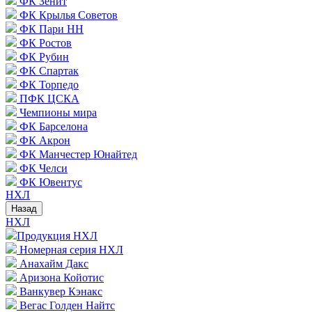
ФК Зенит
ФК Крылья Советов
ФК Пари НН
ФК Ростов
ФК Рубин
ФК Спартак
ФК Торпедо
ПФК ЦСКА
Чемпионы мира
ФК Барселона
ФК Акрон
ФК Манчестер Юнайтед
ФК Челси
ФК Ювентус
НХЛ
Назад
НХЛ
Продукция НХЛ
Номерная серия НХЛ
Анахайм Дакс
Аризона Койотис
Ванкувер Кэнакс
Вегас Голден Найтс