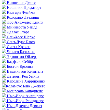
Виннипег Джетс
Нэшвилл Предаторз
Калгари Флэймз
Колорадо Эвеланш
Лос-Анджелес Кингз
Миннесота Уайлд
Даллас Старз
Сан-Хосе Шаркс
Сент-Луис Блюз
Сиэтл Кракен
Чикаго Блэкхокс
Эдмонтон Ойлерз
Баффало Сейбрз
Бостон Брюинз
Вашингтон Кэпиталз
Детройт Ред Уингз
Каролина Харрикейнз
Коламбус Блю Джекетс
Монреаль Канадиенс
Нью-Йорк Айлендерс
Нью-Йорк Рейнджерс
Нью-Джерси Девилз