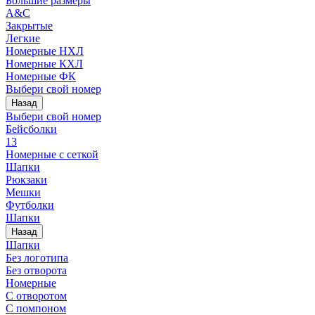
Большие размеры
A&C
Закрытые
Легкие
Номерные НХЛ
Номерные КХЛ
Номерные ФК
Выбери свой номер
Назад
Выбери свой номер
Бейсболки
13
Номерные с сеткой
Шапки
Рюкзаки
Мешки
Футболки
Шапки
Назад
Шапки
Без логотипа
Без отворота
Номерные
С отворотом
С помпоном