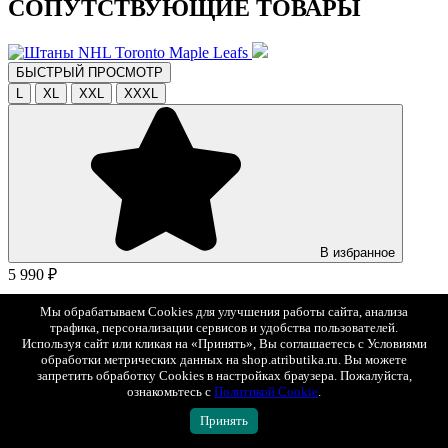
СОПУТСТВУЮЩИЕ ТОВАРЫ
БЫСТРЫЙ ПРОСМОТР
L
XL
XXL
XXXL
В избранное
5 990 ₽
Штаны NHL Toronto Maple Leafs
Мы обрабатываем Cookies для улучшения работы сайта, анализа
трафика, персонализации сервисов и удобства пользователей.
Арт. 45890
Используя сайт или кликая на «Принять», Вы соглашаетесь с Условиями
обработки метрических данных на shop.atributika.ru. Вы можете
БЫСТРЫЙ ПРОСМОТР
запретить обработку Cookies в настройках браузера. Пожалуйста,
ознакомьтесь с
Политикой Cookie
.
Принять