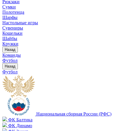
Рюкзаки
Сумки
Полотенца
Шарфы
Настольные игры
Сувениры
Кошельки
Шайбы
Кружки
Назад
Команды
Футбол
Назад
Футбол
Национальная сборная России (РФС)
ФК Балтика
ФК Динамо