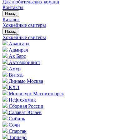
Для любительских команд
Контакты
Назад
Каталог
Хоккейные свитеры
Назад
Хоккейные свитеры
Авангард
Адмирал
Ак Барс
Автомобилист
Амур
Витязь
Динамо Москва
КХЛ
Металлург Магнитогорск
Нефтехимик
Сборная России
Салават Юлаев
Сибирь
Сочи
Спартак
Торпедо