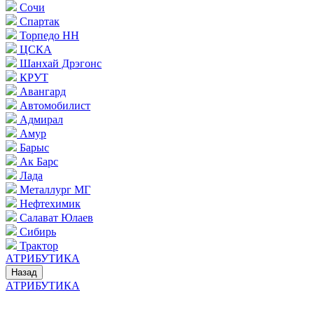
Сочи
Спартак
Торпедо НН
ЦСКА
Шанхай Дрэгонс
КРУТ
Авангард
Автомобилист
Адмирал
Амур
Барыс
Ак Барс
Лада
Металлург МГ
Нефтехимик
Салават Юлаев
Сибирь
Трактор
АТРИБУТИКА
Назад
АТРИБУТИКА