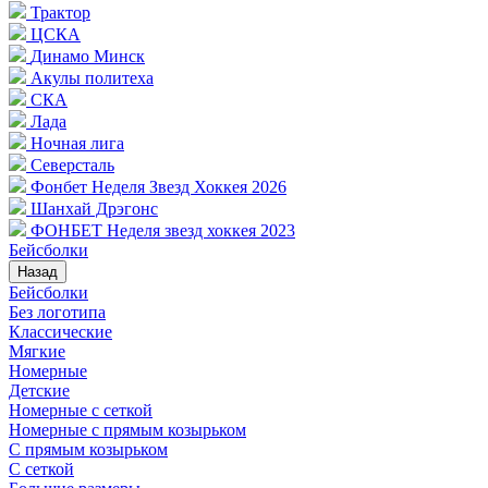
Трактор
ЦСКА
Динамо Минск
Акулы политеха
СКА
Лада
Ночная лига
Северсталь
Фонбет Неделя Звезд Хоккея 2026
Шанхай Дрэгонс
ФОНБЕТ Неделя звезд хоккея 2023
Бейсболки
Назад
Бейсболки
Без логотипа
Классические
Мягкие
Номерные
Детские
Номерные с сеткой
Номерные с прямым козырьком
С прямым козырьком
С сеткой