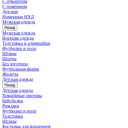
С отворотом
С помпоном
Детские
Номерные НХЛ
Мужская одежда
Назад
Мужская одежда
Верхняя одежда
Толстовки и олимпийки
Футболки и поло
Штаны
Шорты
Без логотипа
Футбольная форма
Жилеты
Детская одежда
Назад
Детская одежда
Хоккейные свитеры
Бейсболки
Рюкзаки
Футболки и поло
Толстовки
Штаны
Костюмы для младенцев