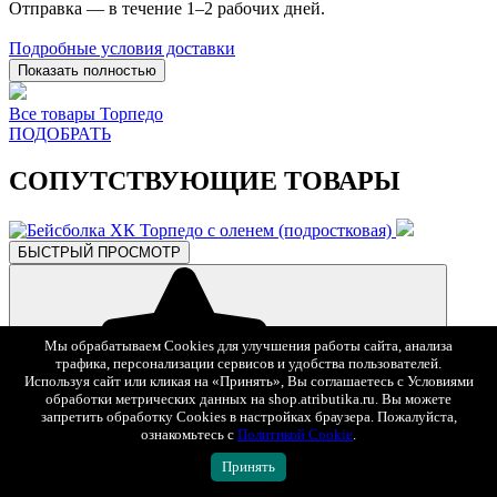
Отправка — в течение 1–2 рабочих дней.
Подробные условия доставки
Показать полностью
Все товары Торпедо
ПОДОБРАТЬ
СОПУТСТВУЮЩИЕ ТОВАРЫ
БЫСТРЫЙ ПРОСМОТР
Мы обрабатываем Cookies для улучшения работы сайта, анализа
трафика, персонализации сервисов и удобства пользователей.
Используя сайт или кликая на «Принять», Вы соглашаетесь с Условиями
обработки метрических данных на shop.atributika.ru. Вы можете
запретить обработку Cookies в настройках браузера. Пожалуйста,
В избранное
ознакомьтесь с
Политикой Cookie
.
2 490 ₽
Принять
Бейсболка ХК Торпедо с оленем (подростковая)