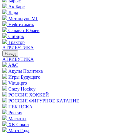
Барыс
Ак Барс
Лада
Металлург МГ
Нефтехимик
Салават Юлаев
Сибирь
Трактор
АТРИБУТИКА
Назад
АТРИБУТИКА
A&C
Акулы Политеха
Игры Будущего
Virtus.pro
Crazy Hockey
РОССИЯ ХОККЕЙ
РОССИЯ ФИГУРНОЕ КАТАНИЕ
ПБК ЦСКА
Россия
Маскоты
ХК Сокол
Матч Года