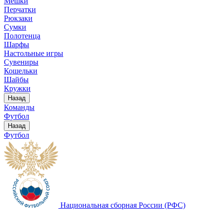
Мешки
Перчатки
Рюкзаки
Сумки
Полотенца
Шарфы
Настольные игры
Сувениры
Кошельки
Шайбы
Кружки
Назад
Команды
Футбол
Назад
Футбол
Национальная сборная России (РФС)