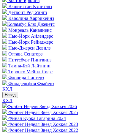
Бостон Брюинз
Вашингтон Кэпиталз
Детройт Ред Уингз
Каролина Харрикейнз
Коламбус Блю Джекетс
Монреаль Канадиенс
Нью-Йорк Айлендерс
Нью-Йорк Рейнджерс
Нью-Джерси Девилз
Оттава Сенаторз
Питтсбург Пингвинз
Тампа-Бэй Лайтнинг
Торонто Мейпл Лифс
Флорида Пантерз
Филадельфия Флайерз
КХЛ
Назад
КХЛ
Фонбет Неделя Звезд Хоккея 2026
Фонбет Неделя Звезд Хоккея 2025
Финал Кубка Гагарина 2024
Фонбет Неделя Звезд Хоккея 2023
Фонбет Неделя Звезд Хоккея 2022