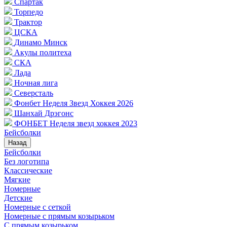
Спартак
Торпедо
Трактор
ЦСКА
Динамо Минск
Акулы политеха
СКА
Лада
Ночная лига
Северсталь
Фонбет Неделя Звезд Хоккея 2026
Шанхай Дрэгонс
ФОНБЕТ Неделя звезд хоккея 2023
Бейсболки
Назад
Бейсболки
Без логотипа
Классические
Мягкие
Номерные
Детские
Номерные с сеткой
Номерные с прямым козырьком
С прямым козырьком