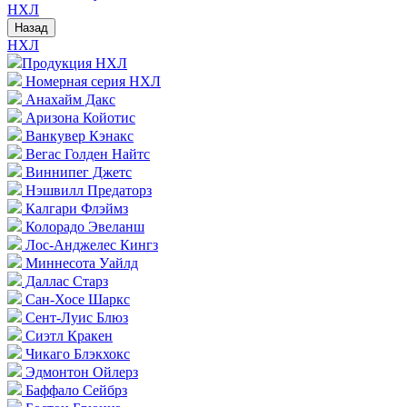
НХЛ
Назад
НХЛ
Продукция НХЛ
Номерная серия НХЛ
Анахайм Дакс
Аризона Койотис
Ванкувер Кэнакс
Вегас Голден Найтс
Виннипег Джетс
Нэшвилл Предаторз
Калгари Флэймз
Колорадо Эвеланш
Лос-Анджелес Кингз
Миннесота Уайлд
Даллас Старз
Сан-Хосе Шаркс
Сент-Луис Блюз
Сиэтл Кракен
Чикаго Блэкхокс
Эдмонтон Ойлерз
Баффало Сейбрз