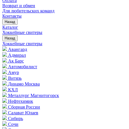
Оплата
Возврат и обмен
Для любительских команд
Контакты
Назад
Каталог
Хоккейные свитеры
Назад
Хоккейные свитеры
Авангард
Адмирал
Ак Барс
Автомобилист
Амур
Витязь
Динамо Москва
КХЛ
Металлург Магнитогорск
Нефтехимик
Сборная России
Салават Юлаев
Сибирь
Сочи