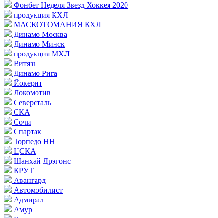
Фонбет Неделя Звезд Хоккея 2020
продукция КХЛ
МАСКОТОМАНИЯ КХЛ
Динамо Москва
Динамо Минск
продукция МХЛ
Витязь
Динамо Рига
Йокерит
Локомотив
Северсталь
СКА
Сочи
Спартак
Торпедо НН
ЦСКА
Шанхай Дрэгонс
КРУТ
Авангард
Автомобилист
Адмирал
Амур