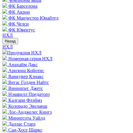
Чемпионы мира
ФК Барселона
ФК Акрон
ФК Манчестер Юнайтед
ФК Челси
ФК Ювентус
НХЛ
Назад
НХЛ
Продукция НХЛ
Номерная серия НХЛ
Анахайм Дакс
Аризона Койотис
Ванкувер Кэнакс
Вегас Голден Найтс
Виннипег Джетс
Нэшвилл Предаторз
Калгари Флэймз
Колорадо Эвеланш
Лос-Анджелес Кингз
Миннесота Уайлд
Даллас Старз
Сан-Хосе Шаркс