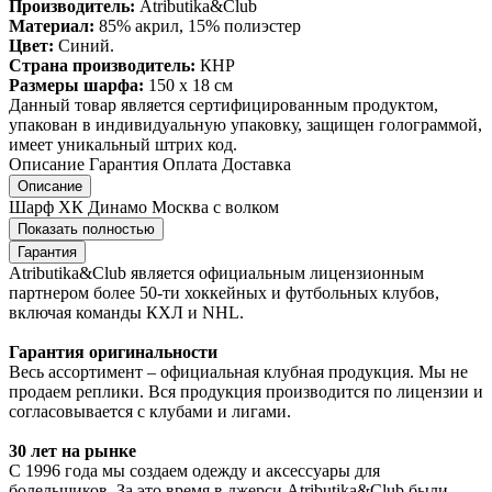
Производитель:
Atributika&Club
Материал:
85% акрил, 15% полиэстер
Цвет:
Синий.
Страна производитель:
КНР
Размеры шарфа:
150 х 18 см
Данный товар является сертифицированным продуктом,
упакован в индивидуальную упаковку, защищен голограммой,
имеет уникальный штрих код.
Описание
Гарантия
Оплата
Доставка
Описание
Шарф ХК Динамо Москва с волком
Показать полностью
Гарантия
Atributika&Club является официальным лицензионным
партнером более 50-ти хоккейных и футбольных клубов,
включая команды КХЛ и NHL.
Гарантия оригинальности
Весь ассортимент – официальная клубная продукция. Мы не
продаем реплики. Вся продукция производится по лицензии и
согласовывается с клубами и лигами.
30 лет на рынке
С 1996 года мы создаем одежду и аксессуары для
болельщиков. За это время в джерси Atributika&Club были