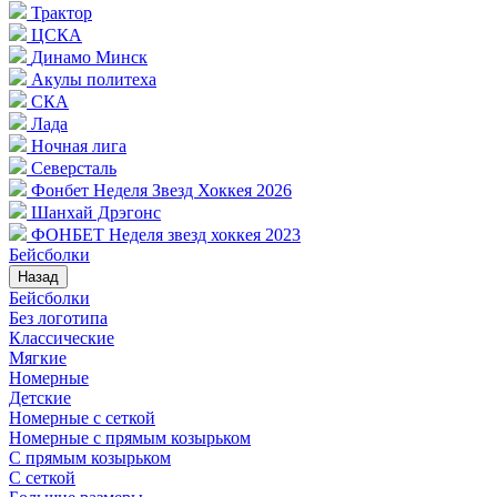
Трактор
ЦСКА
Динамо Минск
Акулы политеха
СКА
Лада
Ночная лига
Северсталь
Фонбет Неделя Звезд Хоккея 2026
Шанхай Дрэгонс
ФОНБЕТ Неделя звезд хоккея 2023
Бейсболки
Назад
Бейсболки
Без логотипа
Классические
Мягкие
Номерные
Детские
Номерные с сеткой
Номерные с прямым козырьком
С прямым козырьком
С сеткой