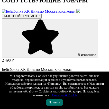
СОПУТСТВУЮЩИЕ ТОВАРЫ
БЫСТРЫЙ ПРОСМОТР
В избранное
2 490 ₽
Бейсболка ХК Динамо Москва хлопковая
Арт. 21157
Мы обрабатываем Cookies для улучшения работы сайта, анализа
трафика, персонализации сервисов и удобства пользователей.
БЫСТРЫЙ ПРОСМОТР
Используя сайт или кликая на «Принять», Вы соглашаетесь с Условиями
обработки метрических данных на shop.atributika.ru. Вы можете
запретить обработку Cookies в настройках браузера. Пожалуйста,
ознакомьтесь с
Политикой Cookie
.
Принять