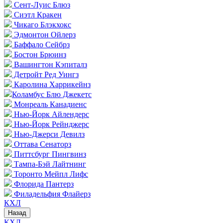
Сент-Луис Блюз
Сиэтл Кракен
Чикаго Блэкхокс
Эдмонтон Ойлерз
Баффало Сейбрз
Бостон Брюинз
Вашингтон Кэпиталз
Детройт Ред Уингз
Каролина Харрикейнз
Коламбус Блю Джекетс
Монреаль Канадиенс
Нью-Йорк Айлендерс
Нью-Йорк Рейнджерс
Нью-Джерси Девилз
Оттава Сенаторз
Питтсбург Пингвинз
Тампа-Бэй Лайтнинг
Торонто Мейпл Лифс
Флорида Пантерз
Филадельфия Флайерз
КХЛ
Назад
КХЛ