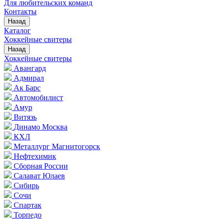
Для любительских команд
Контакты
Назад
Каталог
Хоккейные свитеры
Назад
Хоккейные свитеры
Авангард
Адмирал
Ак Барс
Автомобилист
Амур
Витязь
Динамо Москва
КХЛ
Металлург Магнитогорск
Нефтехимик
Сборная России
Салават Юлаев
Сибирь
Сочи
Спартак
Торпедо