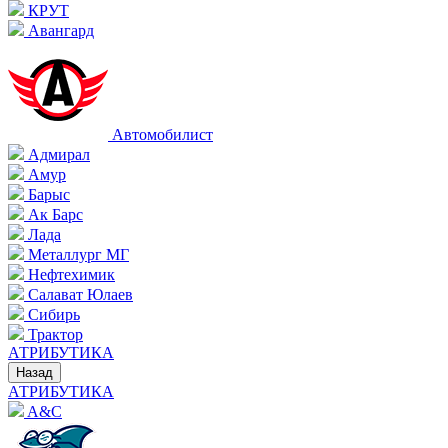
КРУТ
Авангард
Автомобилист
Адмирал
Амур
Барыс
Ак Барс
Лада
Металлург МГ
Нефтехимик
Салават Юлаев
Сибирь
Трактор
АТРИБУТИКА
Назад
АТРИБУТИКА
A&C