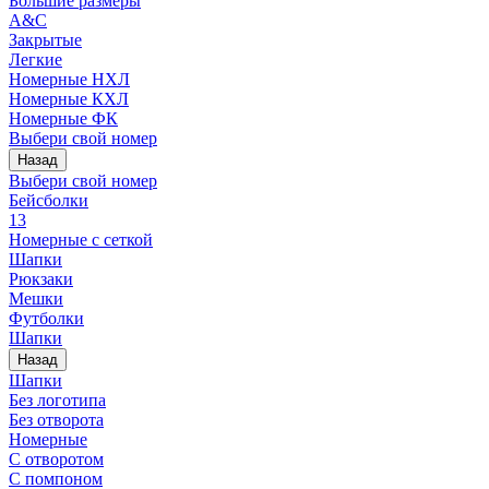
Большие размеры
A&C
Закрытые
Легкие
Номерные НХЛ
Номерные КХЛ
Номерные ФК
Выбери свой номер
Назад
Выбери свой номер
Бейсболки
13
Номерные с сеткой
Шапки
Рюкзаки
Мешки
Футболки
Шапки
Назад
Шапки
Без логотипа
Без отворота
Номерные
С отворотом
С помпоном