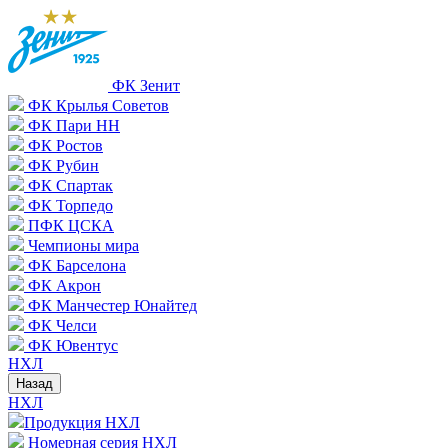
ФК Зенит
ФК Крылья Советов
ФК Пари НН
ФК Ростов
ФК Рубин
ФК Спартак
ФК Торпедо
ПФК ЦСКА
Чемпионы мира
ФК Барселона
ФК Акрон
ФК Манчестер Юнайтед
ФК Челси
ФК Ювентус
НХЛ
Назад
НХЛ
Продукция НХЛ
Номерная серия НХЛ