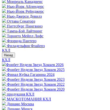
Монреаль Канадиенс
Нью-Йорк Айлендерс
Нью-Йорк Рейнджерс
Нью-Джерси Девилз
Оттава Сенаторз
Питтсбург Пингвинз
Тампа-Бэй Лайтнинг
Торонто Мейпл Лифс
Флорида Пантерз
Филадельфия Флайерз
КХЛ
Назад
КХЛ
Фонбет Неделя Звезд Хоккея 2026
Фонбет Неделя Звезд Хоккея 2025
Финал Кубка Гагарина 2024
Фонбет Неделя Звезд Хоккея 2023
Фонбет Неделя Звезд Хоккея 2022
Фонбет Неделя Звезд Хоккея 2020
продукция КХЛ
МАСКОТОМАНИЯ КХЛ
Динамо Москва
Динамо Минск