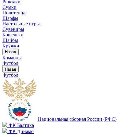
Рюкзаки
Сумки
Полотенца
Шарфы
Настольные игры
Сувениры
Кошельки
Шайбы
Кружки
Назад
Команды
Футбол
Назад
Футбол
Национальная сборная России (РФС)
ФК Балтика
ФК Динамо