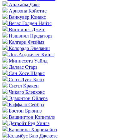
Анахайм Дакс
Аризона Койотис
Ванкувер Кэнакс
Вегас Голден Найтс
Виннипег Джетс
Нэшвилл Предаторз
Калгари Флэймз
Колорадо Эвеланш
Лос-Анджелес Кингз
Миннесота Уайлд
Даллас Старз
Сан-Хосе Шаркс
Сент-Луис Блюз
Сиэтл Кракен
Чикаго Блэкхокс
Эдмонтон Ойлерз
Баффало Сейбрз
Бостон Брюинз
Вашингтон Кэпиталз
Детройт Ред Уингз
Каролина Харрикейнз
Коламбус Блю Джекетс