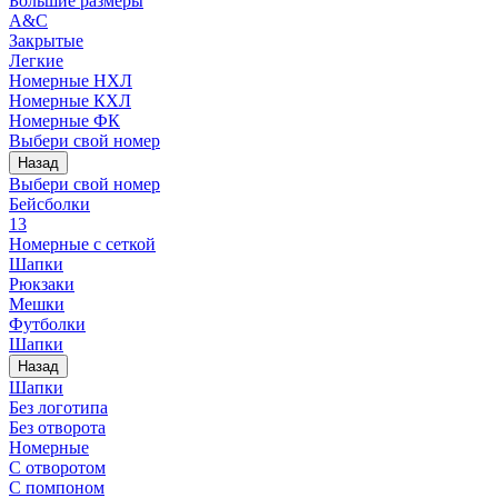
Большие размеры
A&C
Закрытые
Легкие
Номерные НХЛ
Номерные КХЛ
Номерные ФК
Выбери свой номер
Назад
Выбери свой номер
Бейсболки
13
Номерные с сеткой
Шапки
Рюкзаки
Мешки
Футболки
Шапки
Назад
Шапки
Без логотипа
Без отворота
Номерные
С отворотом
С помпоном