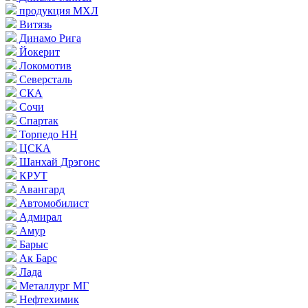
продукция МХЛ
Витязь
Динамо Рига
Йокерит
Локомотив
Северсталь
СКА
Сочи
Спартак
Торпедо НН
ЦСКА
Шанхай Дрэгонс
КРУТ
Авангард
Автомобилист
Адмирал
Амур
Барыс
Ак Барс
Лада
Металлург МГ
Нефтехимик