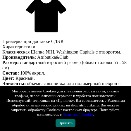
Примерка при доставке СДЭК
Характеристики
Классическая Шапка NHL Washington Capitals с отворотом.
Производитель:
Atributika&Club.
Размер:
стандартный взрослый размер (обхват головы 55 - 58
см).
Состав:
100% акрил.
Цвет:
Красный.
Элементы:
объемная вышивка или полимерный шеврон с
логотипом команды.
Мы обрабатываем Cookies для улучшения работы сайта, анализа
Страна производитель:
КНР.
трафика, персонализации сервисов и удобства пользователей.
Данная шапка является сертифицированным продуктом,
Используя сайт или кликая на «Принять», Вы соглашаетесь с Условиями
упакована в индивидуальную упаковку, защищена
обработки метрических данных на shop.atributika.ru. Вы можете
голограммой, имеет уникальный штрихкод.
запретить обработку Cookies в настройках браузера. Пожалуйста,
Описание
Гарантия
Оплата
Доставка
ознакомьтесь с
Политикой Cookie
.
Описание
Принять
Шапка NHL Washington Capitals