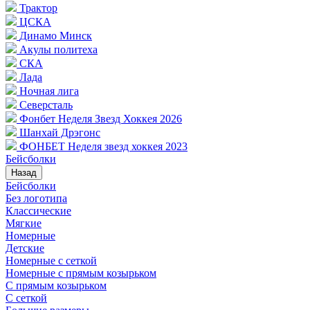
Трактор
ЦСКА
Динамо Минск
Акулы политеха
СКА
Лада
Ночная лига
Северсталь
Фонбет Неделя Звезд Хоккея 2026
Шанхай Дрэгонс
ФОНБЕТ Неделя звезд хоккея 2023
Бейсболки
Назад
Бейсболки
Без логотипа
Классические
Мягкие
Номерные
Детские
Номерные с сеткой
Номерные с прямым козырьком
С прямым козырьком
С сеткой