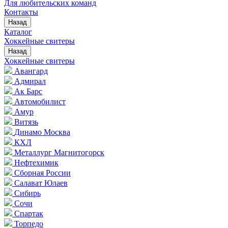
Для любительских команд
Контакты
Назад
Каталог
Хоккейные свитеры
Назад
Хоккейные свитеры
Авангард
Адмирал
Ак Барс
Автомобилист
Амур
Витязь
Динамо Москва
КХЛ
Металлург Магнитогорск
Нефтехимик
Сборная России
Салават Юлаев
Сибирь
Сочи
Спартак
Торпедо