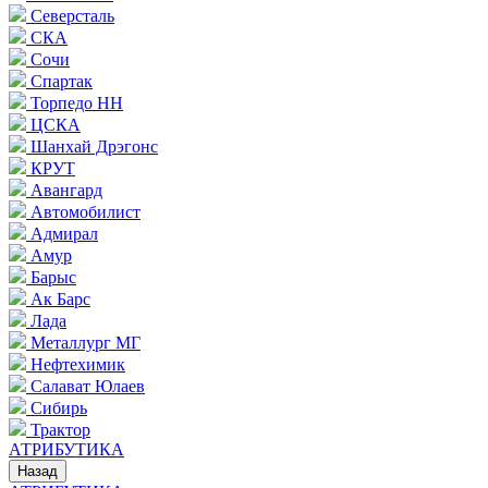
Северсталь
СКА
Сочи
Спартак
Торпедо НН
ЦСКА
Шанхай Дрэгонс
КРУТ
Авангард
Автомобилист
Адмирал
Амур
Барыс
Ак Барс
Лада
Металлург МГ
Нефтехимик
Салават Юлаев
Сибирь
Трактор
АТРИБУТИКА
Назад