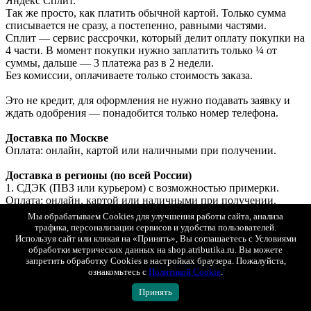
Яндекс Сплит.
Так же просто, как платить обычной картой. Только сумма
списывается не сразу, а постепенно, равными частями.
Сплит — сервис рассрочки, который делит оплату покупки на
4 части. В момент покупки нужно заплатить только ¼ от
суммы, дальше — 3 платежа раз в 2 недели.
Без комиссии, оплачиваете только стоимость заказа.
Это не кредит, для оформления не нужно подавать заявку и
ждать одобрения — понадобится только номер телефона.
Доставка по Москве
Оплата: онлайн, картой или наличными при получении.
Доставка в регионы (по всей России)
1. СДЭК (ПВЗ или курьером) с возможностью примерки.
Оплата: онлайн, картой или наличными при получении.
2. Почта России (первый класс).
Мы обрабатываем Cookies для улучшения работы сайта, анализа
Оплата: только онлайн.
трафика, персонализации сервисов и удобства пользователей.
Используя сайт или кликая на «Принять», Вы соглашаетесь с Условиями
Доставка в Беларусь и Казахстан
обработки метрических данных на shop.atributika.ru. Вы можете
запретить обработку Cookies в настройках браузера. Пожалуйста,
Оплата: только онлайн (банковской картой РФ).
ознакомьтесь с
Политикой Cookie
.
Принять
Показать полностью