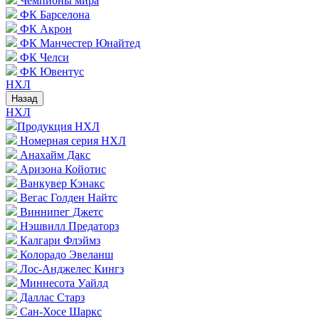
Чемпионы мира
ФК Барселона
ФК Акрон
ФК Манчестер Юнайтед
ФК Челси
ФК Ювентус
НХЛ
Назад
НХЛ
Продукция НХЛ
Номерная серия НХЛ
Анахайм Дакс
Аризона Койотис
Ванкувер Кэнакс
Вегас Голден Найтс
Виннипег Джетс
Нэшвилл Предаторз
Калгари Флэймз
Колорадо Эвеланш
Лос-Анджелес Кингз
Миннесота Уайлд
Даллас Старз
Сан-Хосе Шаркс