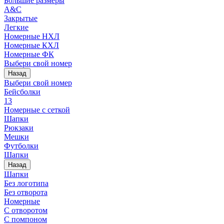
Большие размеры
A&C
Закрытые
Легкие
Номерные НХЛ
Номерные КХЛ
Номерные ФК
Выбери свой номер
Назад
Выбери свой номер
Бейсболки
13
Номерные с сеткой
Шапки
Рюкзаки
Мешки
Футболки
Шапки
Назад
Шапки
Без логотипа
Без отворота
Номерные
С отворотом
С помпоном