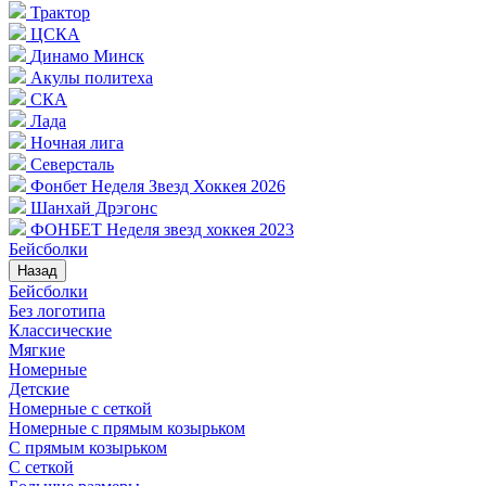
Трактор
ЦСКА
Динамо Минск
Акулы политеха
СКА
Лада
Ночная лига
Северсталь
Фонбет Неделя Звезд Хоккея 2026
Шанхай Дрэгонс
ФОНБЕТ Неделя звезд хоккея 2023
Бейсболки
Назад
Бейсболки
Без логотипа
Классические
Мягкие
Номерные
Детские
Номерные с сеткой
Номерные с прямым козырьком
С прямым козырьком
С сеткой