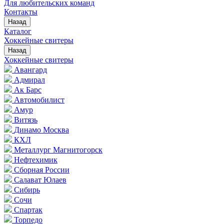
Для любительских команд
Контакты
Назад
Каталог
Хоккейные свитеры
Назад
Хоккейные свитеры
Авангард
Адмирал
Ак Барс
Автомобилист
Амур
Витязь
Динамо Москва
КХЛ
Металлург Магнитогорск
Нефтехимик
Сборная России
Салават Юлаев
Сибирь
Сочи
Спартак
Торпедо