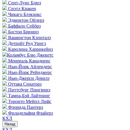
Сент-Луис Блюз
Сиэтл Кракен
Чикаго Блэкхокс
Эдмонтон Ойлерз
Баффало Сейбрз
Бостон Брюинз
Вашингтон Кэпиталз
Детройт Ред Уингз
Каролина Харрикейнз
Коламбус Блю Джекетс
Монреаль Канадиенс
Нью-Йорк Айлендерс
Нью-Йорк Рейнджерс
Нью-Джерси Девилз
Оттава Сенаторз
Питтсбург Пингвинз
Тампа-Бэй Лайтнинг
Торонто Мейпл Лифс
Флорида Пантерз
Филадельфия Флайерз
КХЛ
Назад
КХЛ