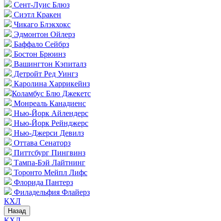
Сент-Луис Блюз
Сиэтл Кракен
Чикаго Блэкхокс
Эдмонтон Ойлерз
Баффало Сейбрз
Бостон Брюинз
Вашингтон Кэпиталз
Детройт Ред Уингз
Каролина Харрикейнз
Коламбус Блю Джекетс
Монреаль Канадиенс
Нью-Йорк Айлендерс
Нью-Йорк Рейнджерс
Нью-Джерси Девилз
Оттава Сенаторз
Питтсбург Пингвинз
Тампа-Бэй Лайтнинг
Торонто Мейпл Лифс
Флорида Пантерз
Филадельфия Флайерз
КХЛ
Назад
КХЛ