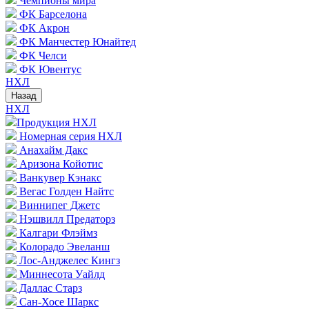
Чемпионы мира
ФК Барселона
ФК Акрон
ФК Манчестер Юнайтед
ФК Челси
ФК Ювентус
НХЛ
Назад
НХЛ
Продукция НХЛ
Номерная серия НХЛ
Анахайм Дакс
Аризона Койотис
Ванкувер Кэнакс
Вегас Голден Найтс
Виннипег Джетс
Нэшвилл Предаторз
Калгари Флэймз
Колорадо Эвеланш
Лос-Анджелес Кингз
Миннесота Уайлд
Даллас Старз
Сан-Хосе Шаркс