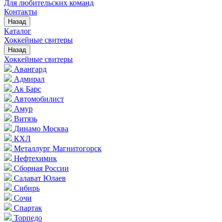
Для любительских команд
Контакты
Назад
Каталог
Хоккейные свитеры
Назад
Хоккейные свитеры
Авангард
Адмирал
Ак Барс
Автомобилист
Амур
Витязь
Динамо Москва
КХЛ
Металлург Магнитогорск
Нефтехимик
Сборная России
Салават Юлаев
Сибирь
Сочи
Спартак
Торпедо