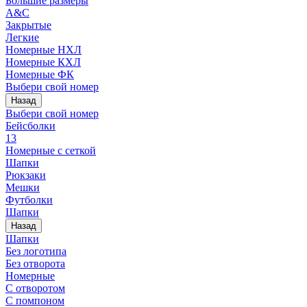
Большие размеры
A&C
Закрытые
Легкие
Номерные НХЛ
Номерные КХЛ
Номерные ФК
Выбери свой номер
Назад
Выбери свой номер
Бейсболки
13
Номерные с сеткой
Шапки
Рюкзаки
Мешки
Футболки
Шапки
Назад
Шапки
Без логотипа
Без отворота
Номерные
С отворотом
С помпоном