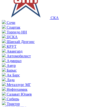
СКА
Сочи
Спартак
Торпедо НН
ЦСКА
Шанхай Дрэгонс
КРУТ
Авангард
Автомобилист
Адмирал
Амур
Барыс
Ак Барс
Лада
Металлург МГ
Нефтехимик
Салават Юлаев
Сибирь
Трактор