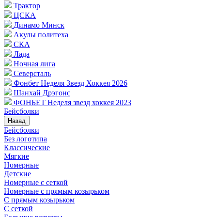
Трактор
ЦСКА
Динамо Минск
Акулы политеха
СКА
Лада
Ночная лига
Северсталь
Фонбет Неделя Звезд Хоккея 2026
Шанхай Дрэгонс
ФОНБЕТ Неделя звезд хоккея 2023
Бейсболки
Назад
Бейсболки
Без логотипа
Классические
Мягкие
Номерные
Детские
Номерные с сеткой
Номерные с прямым козырьком
С прямым козырьком
С сеткой