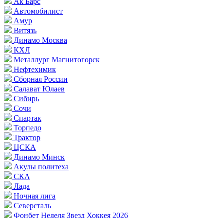
Ак Барс
Автомобилист
Амур
Витязь
Динамо Москва
КХЛ
Металлург Магнитогорск
Нефтехимик
Сборная России
Салават Юлаев
Сибирь
Сочи
Спартак
Торпедо
Трактор
ЦСКА
Динамо Минск
Акулы политеха
СКА
Лада
Ночная лига
Северсталь
Фонбет Неделя Звезд Хоккея 2026