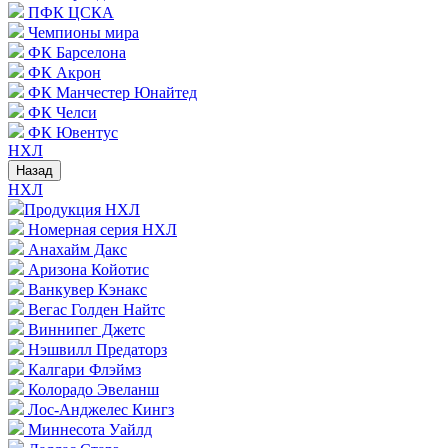
ПФК ЦСКА
Чемпионы мира
ФК Барселона
ФК Акрон
ФК Манчестер Юнайтед
ФК Челси
ФК Ювентус
НХЛ
Назад
НХЛ
Продукция НХЛ
Номерная серия НХЛ
Анахайм Дакс
Аризона Койотис
Ванкувер Кэнакс
Вегас Голден Найтс
Виннипег Джетс
Нэшвилл Предаторз
Калгари Флэймз
Колорадо Эвеланш
Лос-Анджелес Кингз
Миннесота Уайлд