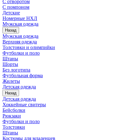
С отворотом
С помпоном
Детские
Номерные НХЛ
Мужская одежда
Назад
Мужская одежда
Верхняя одежда
Толстовки и олимпийки
Футболки и поло
Штаны
Шорты
Без логотипа
Футбольная форма
Жилеты
Детская одежда
Назад
Детская одежда
Хоккейные свитеры
Бейсболки
Рюкзаки
Футболки и поло
Толстовки
Штаны
Костюмы для младенцев