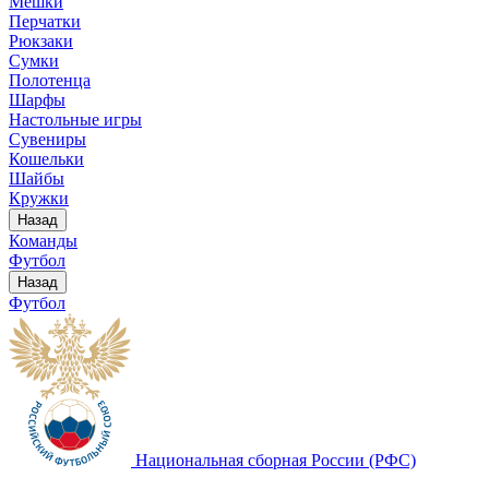
Мешки
Перчатки
Рюкзаки
Сумки
Полотенца
Шарфы
Настольные игры
Сувениры
Кошельки
Шайбы
Кружки
Назад
Команды
Футбол
Назад
Футбол
Национальная сборная России (РФС)