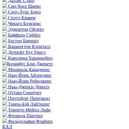
Даллас Старз
Сан-Хосе Шаркс
Сент-Луис Блюз
Сиэтл Кракен
Чикаго Блэкхокс
Эдмонтон Ойлерз
Баффало Сейбрз
Бостон Брюинз
Вашингтон Кэпиталз
Детройт Ред Уингз
Каролина Харрикейнз
Коламбус Блю Джекетс
Монреаль Канадиенс
Нью-Йорк Айлендерс
Нью-Йорк Рейнджерс
Нью-Джерси Девилз
Оттава Сенаторз
Питтсбург Пингвинз
Тампа-Бэй Лайтнинг
Торонто Мейпл Лифс
Флорида Пантерз
Филадельфия Флайерз
КХЛ