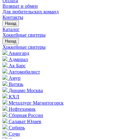
Оплата
Возврат и обмен
Для любительских команд
Контакты
Назад
Каталог
Хоккейные свитеры
Назад
Хоккейные свитеры
Авангард
Адмирал
Ак Барс
Автомобилист
Амур
Витязь
Динамо Москва
КХЛ
Металлург Магнитогорск
Нефтехимик
Сборная России
Салават Юлаев
Сибирь
Сочи