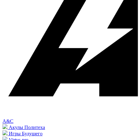
A&C
Акулы Политеха
Игры Будущего
Virtus.pro