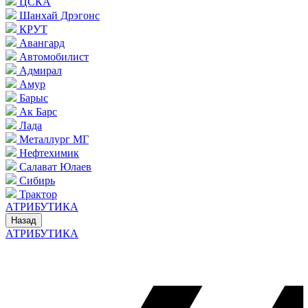
ЦСКА
Шанхай Дрэгонс
КРУТ
Авангард
Автомобилист
Адмирал
Амур
Барыс
Ак Барс
Лада
Металлург МГ
Нефтехимик
Салават Юлаев
Сибирь
Трактор
АТРИБУТИКА
Назад
АТРИБУТИКА