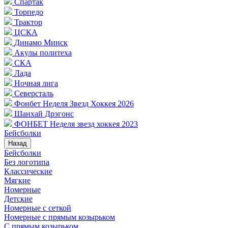
Спартак
Торпедо
Трактор
ЦСКА
Динамо Минск
Акулы политеха
СКА
Лада
Ночная лига
Северсталь
Фонбет Неделя Звезд Хоккея 2026
Шанхай Дрэгонс
ФОНБЕТ Неделя звезд хоккея 2023
Бейсболки
Назад
Бейсболки
Без логотипа
Классические
Мягкие
Номерные
Детские
Номерные с сеткой
Номерные с прямым козырьком
С прямым козырьком