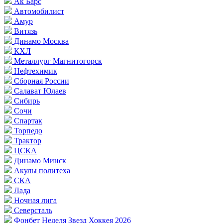
Ак Барс
Автомобилист
Амур
Витязь
Динамо Москва
КХЛ
Металлург Магнитогорск
Нефтехимик
Сборная России
Салават Юлаев
Сибирь
Сочи
Спартак
Торпедо
Трактор
ЦСКА
Динамо Минск
Акулы политеха
СКА
Лада
Ночная лига
Северсталь
Фонбет Неделя Звезд Хоккея 2026