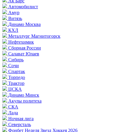
Ак Барс
Автомобилист
Амур
Витязь
Динамо Москва
КХЛ
Металлург Магнитогорск
Нефтехимик
Сборная России
Салават Юлаев
Сибирь
Сочи
Спартак
Торпедо
Трактор
ЦСКА
Динамо Минск
Акулы политеха
СКА
Лада
Ночная лига
Северсталь
Фонбет Неделя Звезд Хоккея 2026