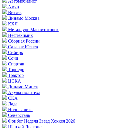
Автомобилист
Амур
Витязь
Динамо Москва
КХЛ
Металлург Магнитогорск
Нефтехимик
Сборная России
Салават Юлаев
Сибирь
Сочи
Спартак
Торпедо
Трактор
ЦСКА
Динамо Минск
Акулы политеха
СКА
Лада
Ночная лига
Северсталь
Фонбет Неделя Звезд Хоккея 2026
Шанхай Дрэгонс