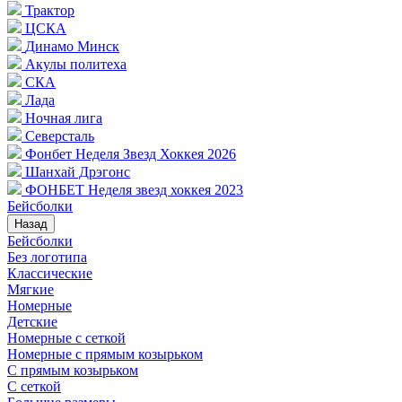
Трактор
ЦСКА
Динамо Минск
Акулы политеха
СКА
Лада
Ночная лига
Северсталь
Фонбет Неделя Звезд Хоккея 2026
Шанхай Дрэгонс
ФОНБЕТ Неделя звезд хоккея 2023
Бейсболки
Назад
Бейсболки
Без логотипа
Классические
Мягкие
Номерные
Детские
Номерные с сеткой
Номерные с прямым козырьком
С прямым козырьком
С сеткой