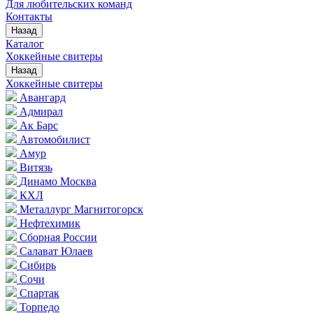
Для любительских команд
Контакты
Назад
Каталог
Хоккейные свитеры
Назад
Хоккейные свитеры
Авангард
Адмирал
Ак Барс
Автомобилист
Амур
Витязь
Динамо Москва
КХЛ
Металлург Магнитогорск
Нефтехимик
Сборная России
Салават Юлаев
Сибирь
Сочи
Спартак
Торпедо