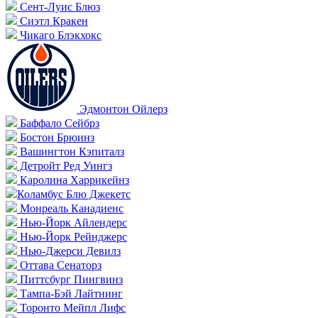
Сент-Луис Блюз
Сиэтл Кракен
Чикаго Блэкхокс
Эдмонтон Ойлерз
Баффало Сейбрз
Бостон Брюинз
Вашингтон Кэпиталз
Детройт Ред Уингз
Каролина Харрикейнз
Коламбус Блю Джекетс
Монреаль Канадиенс
Нью-Йорк Айлендерс
Нью-Йорк Рейнджерс
Нью-Джерси Девилз
Оттава Сенаторз
Питтсбург Пингвинз
Тампа-Бэй Лайтнинг
Торонто Мейпл Лифс