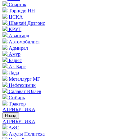
Спартак
Торпедо НН
ЦСКА
Шанхай Дрэгонс
КРУТ
Авангард
Автомобилист
Адмирал
Амур
Барыс
Ак Барс
Лада
Металлург МГ
Нефтехимик
Салават Юлаев
Сибирь
Трактор
АТРИБУТИКА
Назад
АТРИБУТИКА
A&C
Акулы Политеха