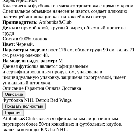
Характеристики
Классическая футболка из мягкого трикотажа с прямым кроем.
Специальное объемное нанесение цветов создает иллюзию
настоящей аппликации как на хоккейном свитере.
Производитель:
Atributika&Club
Детали:
прямой крой, круглый вырез, объемный принт на
груди.
Состав:
100% хлопок.
Цвет:
Чёрный.
Параметры модели:
рост 176 см, обхват груди 90 см, талия 71
см, размер одежды 48.
На модели надет размер:
М
Данная футболка является официальным
и сертифицированным продуктом, упакована в
индивидуальную упаковку, защищена голограммой, имеет
уникальный штрихкод.
Описание
Гарантия
Оплата
Доставка
Описание
Футболка NHL Detroit Red Wings
Показать полностью
Гарантия
Atributika&Club является официальным лицензионным
партнером более 50-ти хоккейных и футбольных клубов,
включая команды КХЛ и NHL.