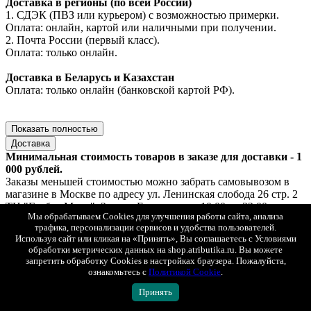
Доставка в регионы (по всей России)
1. СДЭК (ПВЗ или курьером) с возможностью примерки.
Оплата: онлайн, картой или наличными при получении.
2. Почта России (первый класс).
Оплата: только онлайн.
Доставка в Беларусь и Казахстан
Оплата: только онлайн (банковской картой РФ).
Показать полностью
Доставка
Минимальная стоимость товаров в заказе для доставки - 1
000 рублей.
Заказы меньшей стоимостью можно забрать самовывозом в
магазине в Москве по адресу ул. Ленинская слобода 26 стр. 2
ТЦ "Глобал Молл", 2 этаж. Ежедневно с 10:00 до 22:00.
Мы обрабатываем Cookies для улучшения работы сайта, анализа
трафика, персонализации сервисов и удобства пользователей.
Мы доставляем заказы по всей России, Казахстану и
Используя сайт или кликая на «Принять», Вы соглашаетесь с Условиями
Беларуси.
обработки метрических данных на shop.atributika.ru. Вы можете
При оплате на сайте действует скидка 50 % на доставку.
запретить обработку Cookies в настройках браузера. Пожалуйста,
При заказе от 15 000 рублей доставка - бесплатно.
ознакомьтесь с
Политикой Cookie
.
Принять
Доставка по Москве
1. Самовывоз — ул. Ленинская слобода, 26, стр. 2, ТЦ «Глобал