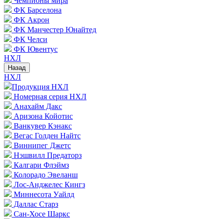
Чемпионы мира
ФК Барселона
ФК Акрон
ФК Манчестер Юнайтед
ФК Челси
ФК Ювентус
НХЛ
Назад
НХЛ
Продукция НХЛ
Номерная серия НХЛ
Анахайм Дакс
Аризона Койотис
Ванкувер Кэнакс
Вегас Голден Найтс
Виннипег Джетс
Нэшвилл Предаторз
Калгари Флэймз
Колорадо Эвеланш
Лос-Анджелес Кингз
Миннесота Уайлд
Даллас Старз
Сан-Хосе Шаркс