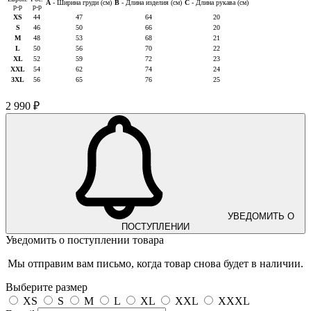
A
- Ширина груди (см)
B
- Длина изделия (см)
C
- Длина рукава (см)
р-р
р-р
XS
44
47
64
20
S
46
50
66
20
M
48
53
68
21
L
50
56
70
22
XL
52
59
72
23
XXL
54
62
74
24
3XL
56
65
76
25
2 990 ₽
УВЕДОМИТЬ О
ПОСТУПЛЕНИИ
Уведомить о поступлении товара
Мы отправим вам письмо, когда товар снова будет в наличии.
Выберите размер
XS
S
M
L
XL
XXL
XXXL