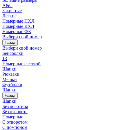
Большие размеры
A&C
Закрытые
Легкие
Номерные НХЛ
Номерные КХЛ
Номерные ФК
Выбери свой номер
Назад
Выбери свой номер
Бейсболки
13
Номерные с сеткой
Шапки
Рюкзаки
Мешки
Футболки
Шапки
Назад
Шапки
Без логотипа
Без отворота
Номерные
С отворотом
С помпоном