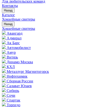
Для любительских команд
Контакты
Назад
Каталог
Хоккейные свитеры
Назад
Хоккейные свитеры
Авангард
Адмирал
Ак Барс
Автомобилист
Амур
Витязь
Динамо Москва
КХЛ
Металлург Магнитогорск
Нефтехимик
Сборная России
Салават Юлаев
Сибирь
Сочи
Спартак
Торпедо