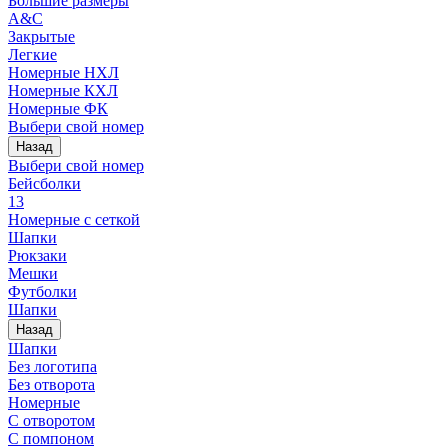
Большие размеры
A&C
Закрытые
Легкие
Номерные НХЛ
Номерные КХЛ
Номерные ФК
Выбери свой номер
Назад
Выбери свой номер
Бейсболки
13
Номерные с сеткой
Шапки
Рюкзаки
Мешки
Футболки
Шапки
Назад
Шапки
Без логотипа
Без отворота
Номерные
С отворотом
С помпоном