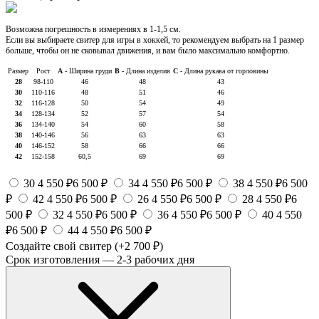
Возможна погрешность в измерениях в 1-1,5 см.
Если вы выбираете свитер для игры в хоккей, то рекомендуем выбрать на 1 размер
больше, чтобы он не сковывал движения, и вам было максимально комфортно.
Размер
Рост
А
- Ширина груди
В
- Длина изделия
С
- Длина рукава от горловины
28
98-110
46
48
43
30
110-116
48
51
46
32
116-128
50
54
49
34
128-134
52
57
54
36
134-140
54
60
58
38
140-146
56
63
63
40
146-152
58
66
66
42
152-158
60,5
69
69
30
4 550 ₽
6 500 ₽
34
4 550 ₽
6 500 ₽
38
4 550 ₽
6 500
₽
42
4 550 ₽
6 500 ₽
26
4 550 ₽
6 500 ₽
28
4 550 ₽
6
500 ₽
32
4 550 ₽
6 500 ₽
36
4 550 ₽
6 500 ₽
40
4 550
₽
6 500 ₽
44
4 550 ₽
6 500 ₽
Создайте свой свитер
(+2 700 ₽)
Срок изготовления — 2-3 рабочих дня