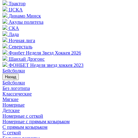
Трактор
ЦСКА
Динамо Минск
Акулы политеха
СКА
Лада
Ночная лига
Северсталь
Фонбет Неделя Звезд Хоккея 2026
Шанхай Дрэгонс
ФОНБЕТ Неделя звезд хоккея 2023
Бейсболки
Назад
Бейсболки
Без логотипа
Классические
Мягкие
Номерные
Детские
Номерные с сеткой
Номерные с прямым козырьком
С прямым козырьком
С сеткой