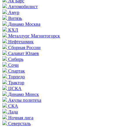
Ак Барс
Автомобилист
Амур
Витязь
Динамо Москва
КХЛ
Металлург Магнитогорск
Нефтехимик
Сборная России
Салават Юлаев
Сибирь
Сочи
Спартак
Торпедо
Трактор
ЦСКА
Динамо Минск
Акулы политеха
СКА
Лада
Ночная лига
Северсталь