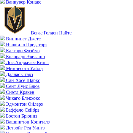
Ванкувер Кэнакс
Вегас Голден Найтс
Виннипег Джетс
Нэшвилл Предаторз
Калгари Флэймз
Колорадо Эвеланш
Лос-Анджелес Кингз
Миннесота Уайлд
Даллас Старз
Сан-Хосе Шаркс
Сент-Луис Блюз
Сиэтл Кракен
Чикаго Блэкхокс
Эдмонтон Ойлерз
Баффало Сейбрз
Бостон Брюинз
Вашингтон Кэпиталз
Детройт Ред Уингз