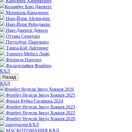
Каролина Харрикейнз
Коламбус Блю Джекетс
Монреаль Канадиенс
Нью-Йорк Айлендерс
Нью-Йорк Рейнджерс
Нью-Джерси Девилз
Оттава Сенаторз
Питтсбург Пингвинз
Тампа-Бэй Лайтнинг
Торонто Мейпл Лифс
Флорида Пантерз
Филадельфия Флайерз
КХЛ
Назад
КХЛ
Фонбет Неделя Звезд Хоккея 2026
Фонбет Неделя Звезд Хоккея 2025
Финал Кубка Гагарина 2024
Фонбет Неделя Звезд Хоккея 2023
Фонбет Неделя Звезд Хоккея 2022
Фонбет Неделя Звезд Хоккея 2020
продукция КХЛ
МАСКОТОМАНИЯ КХЛ