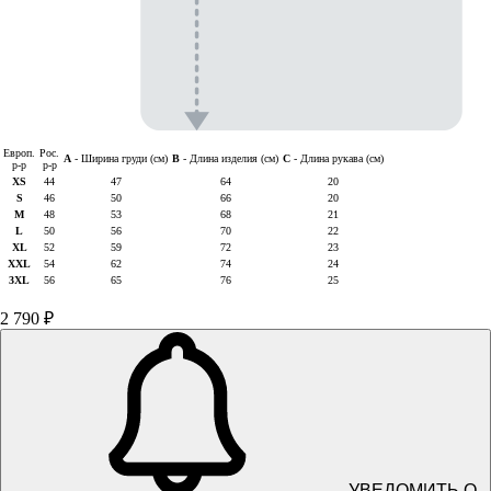
Европ.
Рос.
A
- Ширина груди (см)
B
- Длина изделия (см)
C
- Длина рукава (см)
р-р
р-р
XS
44
47
64
20
S
46
50
66
20
M
48
53
68
21
L
50
56
70
22
XL
52
59
72
23
XXL
54
62
74
24
3XL
56
65
76
25
2 790 ₽
УВЕДОМИТЬ О