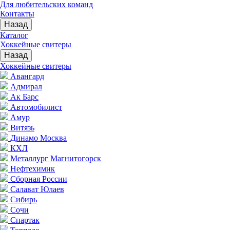
Для любительских команд
Контакты
Назад
Каталог
Хоккейные свитеры
Назад
Хоккейные свитеры
Авангард
Адмирал
Ак Барс
Автомобилист
Амур
Витязь
Динамо Москва
КХЛ
Металлург Магнитогорск
Нефтехимик
Сборная России
Салават Юлаев
Сибирь
Сочи
Спартак