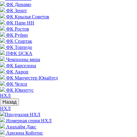
ФК Динамо
ФК Зенит
ФК Крылья Советов
ФК Пари НН
ФК Ростов
ФК Рубин
ФК Спартак
ФК Торпедо
ПФК ЦСКА
Чемпионы мира
ФК Барселона
ФК Акрон
ФК Манчестер Юнайтед
ФК Челси
ФК Ювентус
НХЛ
Назад
НХЛ
Продукция НХЛ
Номерная серия НХЛ
Анахайм Дакс
Аризона Койотис