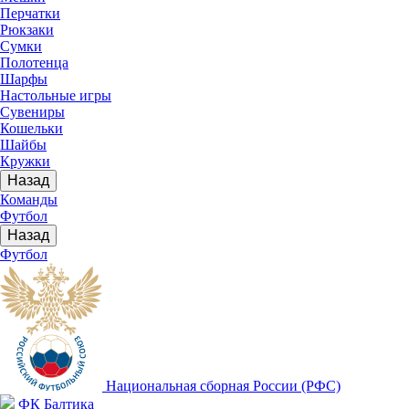
Перчатки
Рюкзаки
Сумки
Полотенца
Шарфы
Настольные игры
Сувениры
Кошельки
Шайбы
Кружки
Назад
Команды
Футбол
Назад
Футбол
Национальная сборная России (РФС)
ФК Балтика