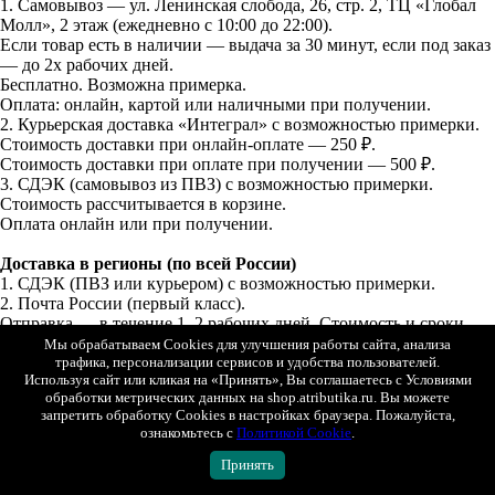
1. Самовывоз — ул. Ленинская слобода, 26, стр. 2, ТЦ «Глобал
Молл», 2 этаж (ежедневно с 10:00 до 22:00).
Если товар есть в наличии — выдача за 30 минут, если под заказ
— до 2х рабочих дней.
Бесплатно. Возможна примерка.
Оплата: онлайн, картой или наличными при получении.
2. Курьерская доставка «Интеграл» с возможностью примерки.
Стоимость доставки при онлайн-оплате — 250 ₽.
Стоимость доставки при оплате при получении — 500 ₽.
3. СДЭК (самовывоз из ПВЗ) с возможностью примерки.
Стоимость рассчитывается в корзине.
Оплата онлайн или при получении.
Доставка в регионы (по всей России)
1. СДЭК (ПВЗ или курьером) с возможностью примерки.
2. Почта России (первый класс).
Отправка — в течение 1–2 рабочих дней. Стоимость и сроки
рассчитываются автоматически в корзине.
Мы обрабатываем Cookies для улучшения работы сайта, анализа
трафика, персонализации сервисов и удобства пользователей.
Используя сайт или кликая на «Принять», Вы соглашаетесь с Условиями
Доставка в Беларусь и Казахстан
обработки метрических данных на shop.atributika.ru. Вы можете
СДЭК (ПВЗ или курьером, с возможностью примерки).
запретить обработку Cookies в настройках браузера. Пожалуйста,
Оплата только онлайн (банковской картой РФ).
ознакомьтесь с
Политикой Cookie
.
Отправка — в течение 1–2 рабочих дней.
Принять
Подробные условия доставки