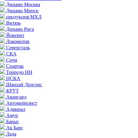
Динамо Москва
Динамо Минск
продукция МХЛ
Витязь
Динамо Рига
Йокерит
Локомотив
Северсталь
СКА
Сочи
Спартак
Торпедо НН
ЦСКА
Шанхай Дрэгонс
КРУТ
Авангард
Автомобилист
Адмирал
Амур
Барыс
Ак Барс
Лада