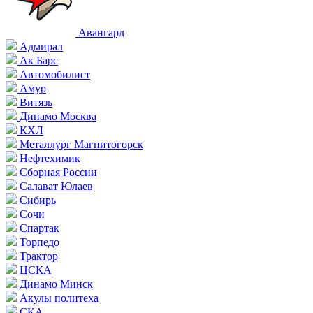
Авангард
Адмирал
Ак Барс
Автомобилист
Амур
Витязь
Динамо Москва
КХЛ
Металлург Магнитогорск
Нефтехимик
Сборная России
Салават Юлаев
Сибирь
Сочи
Спартак
Торпедо
Трактор
ЦСКА
Динамо Минск
Акулы политеха
СКА