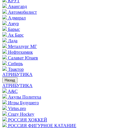
КРУТ
Авангард
Автомобилист
Адмирал
Амур
Барыс
Ак Барс
Лада
Металлург МГ
Нефтехимик
Салават Юлаев
Сибирь
Трактор
АТРИБУТИКА
Назад
АТРИБУТИКА
A&C
Акулы Политеха
Игры Будущего
Virtus.pro
Crazy Hockey
РОССИЯ ХОККЕЙ
РОССИЯ ФИГУРНОЕ КАТАНИЕ