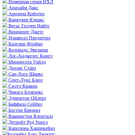
Номерная серия НХЛ
Анахайм Дакс
Аризона Койотис
Ванкувер Кэнакс
Вегас Голден Найтс
Виннипег Джетс
Нэшвилл Предаторз
Калгари Флэймз
Колорадо Эвеланш
Лос-Анджелес Кингз
Миннесота Уайлд
Даллас Старз
Сан-Хосе Шаркс
Сент-Луис Блюз
Сиэтл Кракен
Чикаго Блэкхокс
Эдмонтон Ойлерз
Баффало Сейбрз
Бостон Брюинз
Вашингтон Кэпиталз
Детройт Ред Уингз
Каролина Харрикейнз
Коламбус Блю Джекетс