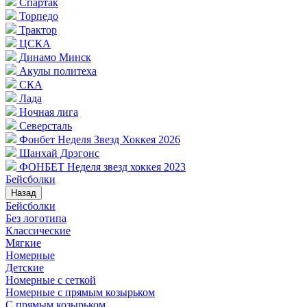
Спартак
Торпедо
Трактор
ЦСКА
Динамо Минск
Акулы политеха
СКА
Лада
Ночная лига
Северсталь
Фонбет Неделя Звезд Хоккея 2026
Шанхай Дрэгонс
ФОНБЕТ Неделя звезд хоккея 2023
Бейсболки
Назад
Бейсболки
Без логотипа
Классические
Мягкие
Номерные
Детские
Номерные с сеткой
Номерные с прямым козырьком
С прямым козырьком