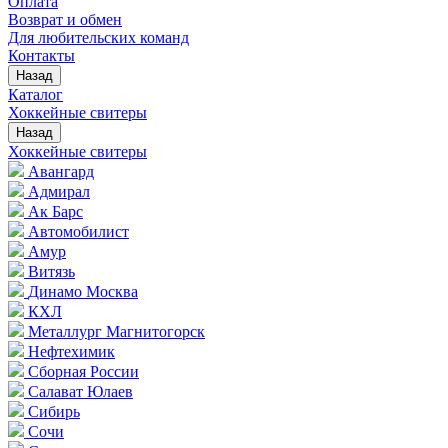
Оплата
Возврат и обмен
Для любительских команд
Контакты
Назад
Каталог
Хоккейные свитеры
Назад
Хоккейные свитеры
Авангард
Адмирал
Ак Барс
Автомобилист
Амур
Витязь
Динамо Москва
КХЛ
Металлург Магнитогорск
Нефтехимик
Сборная России
Салават Юлаев
Сибирь
Сочи