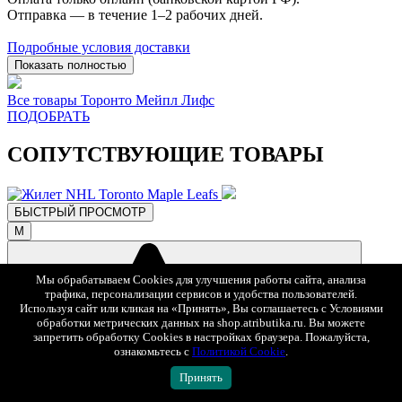
Отправка — в течение 1–2 рабочих дней.
Подробные условия доставки
Показать полностью
Все товары Торонто Мейпл Лифс
ПОДОБРАТЬ
СОПУТСТВУЮЩИЕ ТОВАРЫ
БЫСТРЫЙ ПРОСМОТР
M
Мы обрабатываем Cookies для улучшения работы сайта, анализа
трафика, персонализации сервисов и удобства пользователей.
Используя сайт или кликая на «Принять», Вы соглашаетесь с Условиями
обработки метрических данных на shop.atributika.ru. Вы можете
запретить обработку Cookies в настройках браузера. Пожалуйста,
ознакомьтесь с
Политикой Cookie
.
В избранное
Принять
5 243 ₽
7 490 ₽
-30%