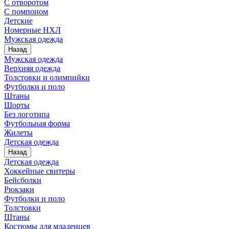
С отворотом
С помпоном
Детские
Номерные НХЛ
Мужская одежда
Назад
Мужская одежда
Верхняя одежда
Толстовки и олимпийки
Футболки и поло
Штаны
Шорты
Без логотипа
Футбольная форма
Жилеты
Детская одежда
Назад
Детская одежда
Хоккейные свитеры
Бейсболки
Рюкзаки
Футболки и поло
Толстовки
Штаны
Костюмы для младенцев