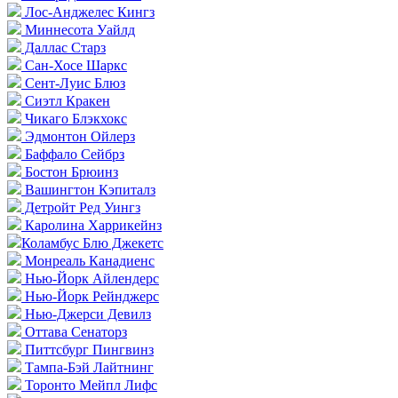
Лос-Анджелес Кингз
Миннесота Уайлд
Даллас Старз
Сан-Хосе Шаркс
Сент-Луис Блюз
Сиэтл Кракен
Чикаго Блэкхокс
Эдмонтон Ойлерз
Баффало Сейбрз
Бостон Брюинз
Вашингтон Кэпиталз
Детройт Ред Уингз
Каролина Харрикейнз
Коламбус Блю Джекетс
Монреаль Канадиенс
Нью-Йорк Айлендерс
Нью-Йорк Рейнджерс
Нью-Джерси Девилз
Оттава Сенаторз
Питтсбург Пингвинз
Тампа-Бэй Лайтнинг
Торонто Мейпл Лифс