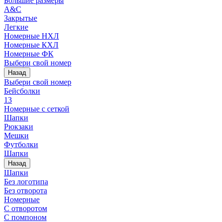
Большие размеры
A&C
Закрытые
Легкие
Номерные НХЛ
Номерные КХЛ
Номерные ФК
Выбери свой номер
Назад
Выбери свой номер
Бейсболки
13
Номерные с сеткой
Шапки
Рюкзаки
Мешки
Футболки
Шапки
Назад
Шапки
Без логотипа
Без отворота
Номерные
С отворотом
С помпоном