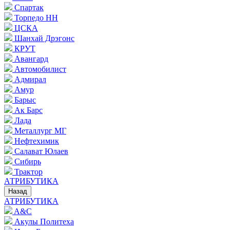
Спартак
Торпедо НН
ЦСКА
Шанхай Дрэгонс
КРУТ
Авангард
Автомобилист
Адмирал
Амур
Барыс
Ак Барс
Лада
Металлург МГ
Нефтехимик
Салават Юлаев
Сибирь
Трактор
АТРИБУТИКА
Назад
АТРИБУТИКА
A&C
Акулы Политеха