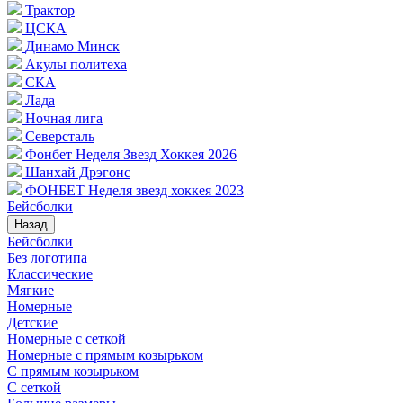
Трактор
ЦСКА
Динамо Минск
Акулы политеха
СКА
Лада
Ночная лига
Северсталь
Фонбет Неделя Звезд Хоккея 2026
Шанхай Дрэгонс
ФОНБЕТ Неделя звезд хоккея 2023
Бейсболки
Назад
Бейсболки
Без логотипа
Классические
Мягкие
Номерные
Детские
Номерные с сеткой
Номерные с прямым козырьком
С прямым козырьком
С сеткой