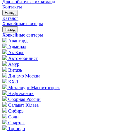
Для любительских команд
Контакты
Назад
Каталог
Хоккейные свитеры
Назад
Хоккейные свитеры
Авангард
Адмирал
Ак Барс
Автомобилист
Амур
Витязь
Динамо Москва
КХЛ
Металлург Магнитогорск
Нефтехимик
Сборная России
Салават Юлаев
Сибирь
Сочи
Спартак
Торпедо