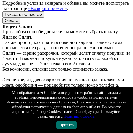
Подробные условия возврата и обмена вы можете посмотреть
на странице
«Возврат и обмен»
.
Показать полностью
Оплата
Яндекс Сплит
При любом способе доставке вы можете выбрать оплату
Яндекс Сплит.
Так же просто, как платить обычной картой. Только сумма
списывается не сразу, а постепенно, равными частями.
Сплит — сервис рассрочки, который делит оплату покупки на
4 части. В момент покупки нужно заплатить только ¼ от
суммы, дальше — 3 платежа раз в 2 недели.
Без комиссии, оплачиваете только стоимость заказа.
Это не кредит, для оформления не нужно подавать заявку и
ждать одобрения — понадобится только номер телефона.
Мы обрабатываем Cookies для улучшения работы сайта, анализа
Доставка по Москве
трафика, персонализации сервисов и удобства пользователей.
Оплата: онлайн, картой или наличными при получении.
Используя сайт или кликая на «Принять», Вы соглашаетесь с Условиями
обработки метрических данных на shop.atributika.ru. Вы можете
Доставка в регионы (по всей России)
запретить обработку Cookies в настройках браузера. Пожалуйста,
ознакомьтесь с
Политикой Cookie
.
1. СДЭК (ПВЗ или курьером) с возможностью примерки.
Оплата: онлайн, картой или наличными при получении.
Принять
2. Почта России (первый класс).