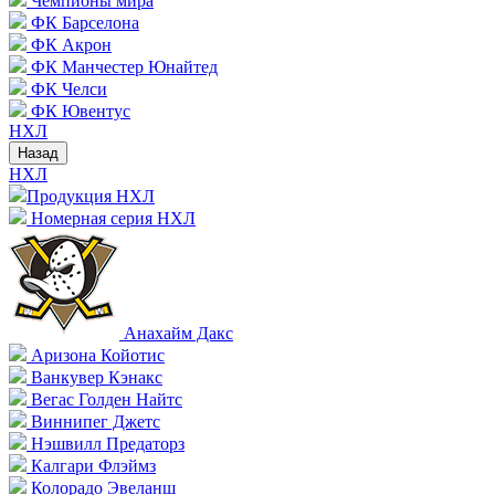
Чемпионы мира
ФК Барселона
ФК Акрон
ФК Манчестер Юнайтед
ФК Челси
ФК Ювентус
НХЛ
Назад
НХЛ
Продукция НХЛ
Номерная серия НХЛ
Анахайм Дакс
Аризона Койотис
Ванкувер Кэнакс
Вегас Голден Найтс
Виннипег Джетс
Нэшвилл Предаторз
Калгари Флэймз
Колорадо Эвеланш