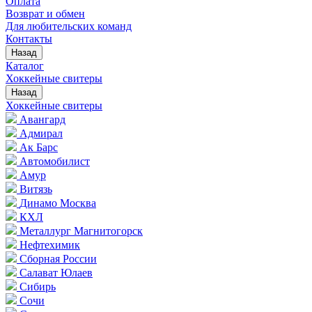
Оплата
Возврат и обмен
Для любительских команд
Контакты
Назад
Каталог
Хоккейные свитеры
Назад
Хоккейные свитеры
Авангард
Адмирал
Ак Барс
Автомобилист
Амур
Витязь
Динамо Москва
КХЛ
Металлург Магнитогорск
Нефтехимик
Сборная России
Салават Юлаев
Сибирь
Сочи