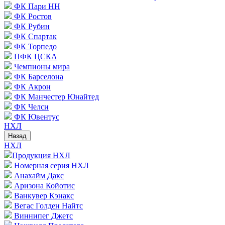
ФК Пари НН
ФК Ростов
ФК Рубин
ФК Спартак
ФК Торпедо
ПФК ЦСКА
Чемпионы мира
ФК Барселона
ФК Акрон
ФК Манчестер Юнайтед
ФК Челси
ФК Ювентус
НХЛ
Назад
НХЛ
Продукция НХЛ
Номерная серия НХЛ
Анахайм Дакс
Аризона Койотис
Ванкувер Кэнакс
Вегас Голден Найтс
Виннипег Джетс