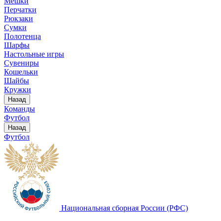
Мешки
Перчатки
Рюкзаки
Сумки
Полотенца
Шарфы
Настольные игры
Сувениры
Кошельки
Шайбы
Кружки
Назад
Команды
Футбол
Назад
Футбол
Национальная сборная России (РФС)