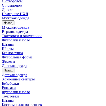
С отворотом
С помпоном
Детские
Номерные НХЛ
Мужская одежда
Назад
Мужская одежда
Верхняя одежда
Толстовки и олимпийки
Футболки и поло
Штаны
Шорты
Без логотипа
Футбольная форма
Жилеты
Детская одежда
Назад
Детская одежда
Хоккейные свитеры
Бейсболки
Рюкзаки
Футболки и поло
Толстовки
Штаны
Костюмы для младенцев