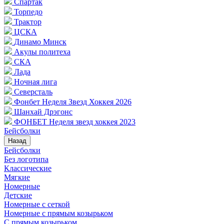
Спартак
Торпедо
Трактор
ЦСКА
Динамо Минск
Акулы политеха
СКА
Лада
Ночная лига
Северсталь
Фонбет Неделя Звезд Хоккея 2026
Шанхай Дрэгонс
ФОНБЕТ Неделя звезд хоккея 2023
Бейсболки
Назад
Бейсболки
Без логотипа
Классические
Мягкие
Номерные
Детские
Номерные с сеткой
Номерные с прямым козырьком
С прямым козырьком