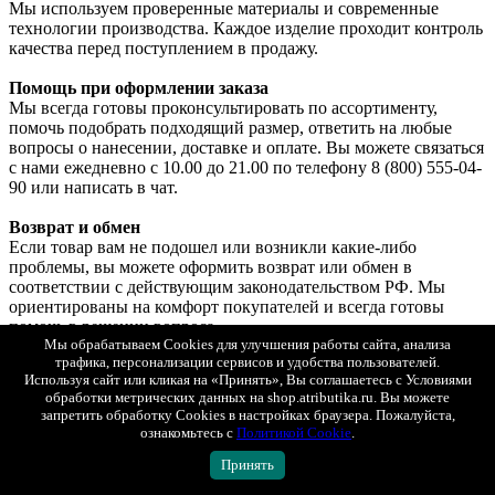
Мы используем проверенные материалы и современные
технологии производства. Каждое изделие проходит контроль
качества перед поступлением в продажу.
Помощь при оформлении заказа
Мы всегда готовы проконсультировать по ассортименту,
помочь подобрать подходящий размер, ответить на любые
вопросы о нанесении, доставке и оплате. Вы можете связаться
с нами ежедневно с 10.00 до 21.00 по телефону 8 (800) 555-04-
90 или написать в чат.
Возврат и обмен
Если товар вам не подошел или возникли какие-либо
проблемы, вы можете оформить возврат или обмен в
соответствии с действующим законодательством РФ. Мы
ориентированы на комфорт покупателей и всегда готовы
помочь в решении вопроса.
Подробные условия возврата и обмена вы можете посмотреть
Мы обрабатываем Cookies для улучшения работы сайта, анализа
трафика, персонализации сервисов и удобства пользователей.
на странице
«Возврат и обмен»
.
Используя сайт или кликая на «Принять», Вы соглашаетесь с Условиями
Показать полностью
обработки метрических данных на shop.atributika.ru. Вы можете
Оплата
запретить обработку Cookies в настройках браузера. Пожалуйста,
Яндекс Сплит
ознакомьтесь с
Политикой Cookie
.
При любом способе доставке вы можете выбрать оплату
Принять
Яндекс Сплит.
Так же просто, как платить обычной картой. Только сумма