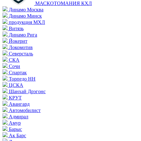
МАСКОТОМАНИЯ КХЛ
Динамо Москва
Динамо Минск
продукция МХЛ
Витязь
Динамо Рига
Йокерит
Локомотив
Северсталь
СКА
Сочи
Спартак
Торпедо НН
ЦСКА
Шанхай Дрэгонс
КРУТ
Авангард
Автомобилист
Адмирал
Амур
Барыс
Ак Барс