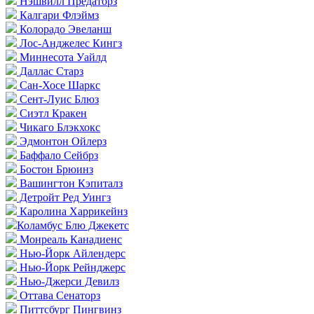
Нэшвилл Предаторз
Калгари Флэймз
Колорадо Эвеланш
Лос-Анджелес Кингз
Миннесота Уайлд
Даллас Старз
Сан-Хосе Шаркс
Сент-Луис Блюз
Сиэтл Кракен
Чикаго Блэкхокс
Эдмонтон Ойлерз
Баффало Сейбрз
Бостон Брюинз
Вашингтон Кэпиталз
Детройт Ред Уингз
Каролина Харрикейнз
Коламбус Блю Джекетс
Монреаль Канадиенс
Нью-Йорк Айлендерс
Нью-Йорк Рейнджерс
Нью-Джерси Девилз
Оттава Сенаторз
Питтсбург Пингвинз