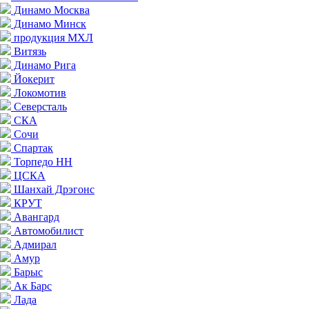
Динамо Москва
Динамо Минск
продукция МХЛ
Витязь
Динамо Рига
Йокерит
Локомотив
Северсталь
СКА
Сочи
Спартак
Торпедо НН
ЦСКА
Шанхай Дрэгонс
КРУТ
Авангард
Автомобилист
Адмирал
Амур
Барыс
Ак Барс
Лада