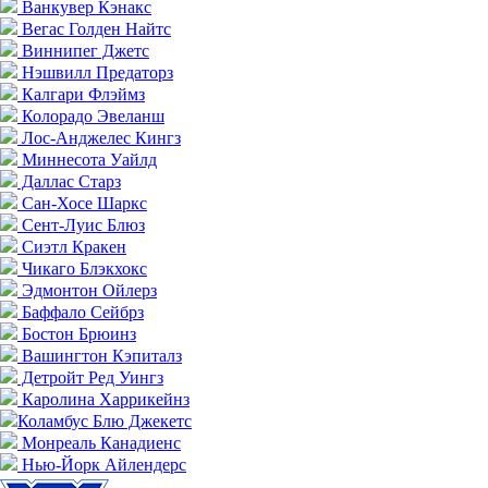
Ванкувер Кэнакс
Вегас Голден Найтс
Виннипег Джетс
Нэшвилл Предаторз
Калгари Флэймз
Колорадо Эвеланш
Лос-Анджелес Кингз
Миннесота Уайлд
Даллас Старз
Сан-Хосе Шаркс
Сент-Луис Блюз
Сиэтл Кракен
Чикаго Блэкхокс
Эдмонтон Ойлерз
Баффало Сейбрз
Бостон Брюинз
Вашингтон Кэпиталз
Детройт Ред Уингз
Каролина Харрикейнз
Коламбус Блю Джекетс
Монреаль Канадиенс
Нью-Йорк Айлендерс