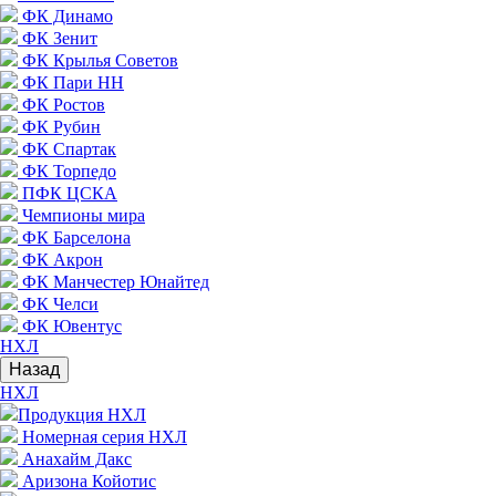
ФК Динамо
ФК Зенит
ФК Крылья Советов
ФК Пари НН
ФК Ростов
ФК Рубин
ФК Спартак
ФК Торпедо
ПФК ЦСКА
Чемпионы мира
ФК Барселона
ФК Акрон
ФК Манчестер Юнайтед
ФК Челси
ФК Ювентус
НХЛ
Назад
НХЛ
Продукция НХЛ
Номерная серия НХЛ
Анахайм Дакс
Аризона Койотис