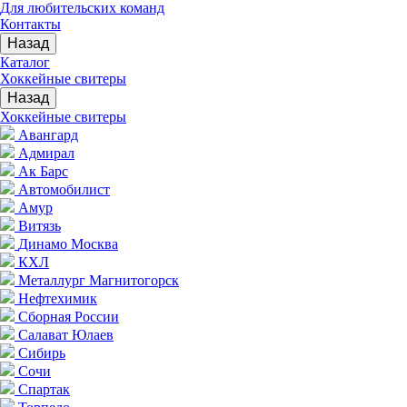
Для любительских команд
Контакты
Назад
Каталог
Хоккейные свитеры
Назад
Хоккейные свитеры
Авангард
Адмирал
Ак Барс
Автомобилист
Амур
Витязь
Динамо Москва
КХЛ
Металлург Магнитогорск
Нефтехимик
Сборная России
Салават Юлаев
Сибирь
Сочи
Спартак