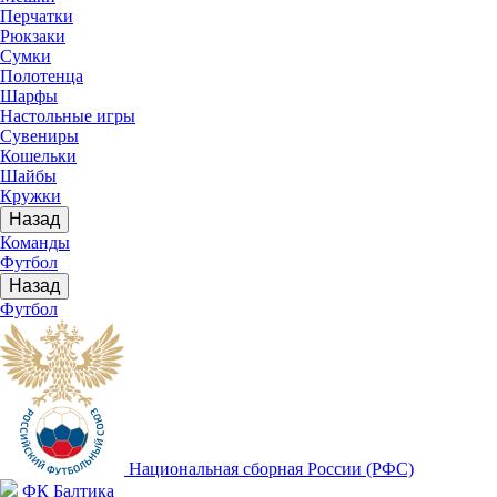
Перчатки
Рюкзаки
Сумки
Полотенца
Шарфы
Настольные игры
Сувениры
Кошельки
Шайбы
Кружки
Назад
Команды
Футбол
Назад
Футбол
Национальная сборная России (РФС)
ФК Балтика